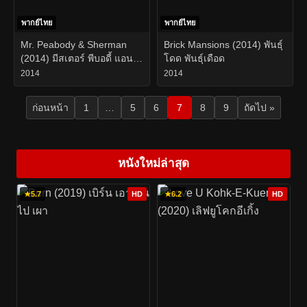
พากย์ไทย
พากย์ไทย
Mr. Peabody & Sherman
Brick Mansions (2014) พันธุ์
(2014) มีสเตอร์ พีบอดี้ แอนด์
โดด พันธุ์เดือด
เชอร์แมน
2014
2014
ก่อนหน้า
1
…
5
6
7
8
9
ถัดไป »
หนังใหม่ล่าสุด
★
5.7
HD
★
6.2
HD