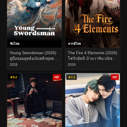
ซับไทย
พากย์ไทย
Young Swordsman (2026)
The Fire 4 Elements (2026)
คู่มือจอมยุทธ์ฉบับพลิกยุทธภพ
โซ่รักอัคนี บ้านวาทินวณิช
EP.1-26
EP.1-8
2026
2026
★
9.2
HD
★
7.3
HD