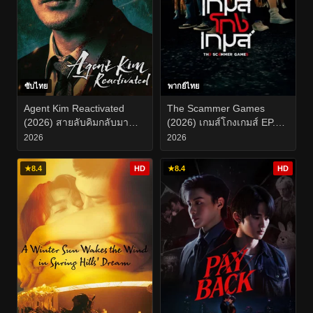
ซับไทย
พากย์ไทย
Agent Kim Reactivated
The Scammer Games
(2026) สายลับคิมกลับมา
(2026) เกมส์โกงเกมส์ EP.1-
แล้ว EP.1-10
19
2026
2026
★
8.4
HD
★
8.4
HD