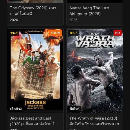
The Odyssey (2026) มหา
Avatar Aang The Last
กาพย์โอดิสซี
Airbender (2026)
2026
2026
★
6.8
ZOOM
★
5.7
HD
เสียงโรง
ซับไทย
Jackass Best and Last
The Wrath of Vajra (2013)
(2026) แจ็คแอส ส่งท้าย ให้
ศึกอัศวินวัชระถล่มวิหารนรก
สุด