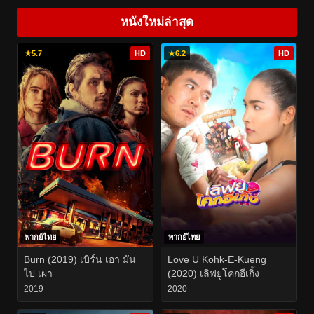
หนังใหม่ล่าสุด
★
5.7
HD
★
6.2
HD
พากย์ไทย
พากย์ไทย
Burn (2019) เบิร์น เอา มัน
Love U Kohk-E-Kueng
ไป เผา
(2020) เลิฟยูโคกอีเกิ้ง
2019
2020