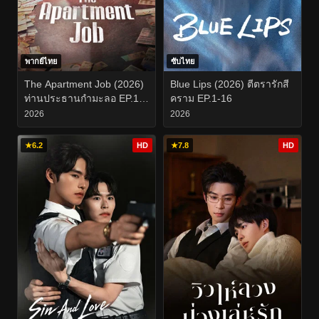
พากย์ไทย
ซับไทย
The Apartment Job (2026)
Blue Lips (2026) ตีตรารักสี
ท่านประธานกำมะลอ EP.1-
คราม EP.1-16
12
2026
2026
★
6.2
HD
★
7.8
HD