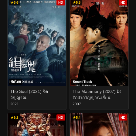
★
6.6
HD
★
5.5
HD
ซับไทย
SoundTrack
The Soul (2021) จิต
The Matrimony (2007) ฝัง
วิญญาณ
รักฝากวิญญาณเฮี้ยน
2021
2007
★
9.2
HD
★
5.4
HD