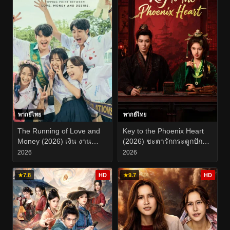
พากย์ไทย
พากย์ไทย
The Running of Love and
Key to the Phoenix Heart
Money (2026) เงิน งาน
(2026) ชะตารักกระดูกปักษา
ความรัก EP.1-19
EP.1-28
2026
2026
★
7.8
HD
★
9.7
HD