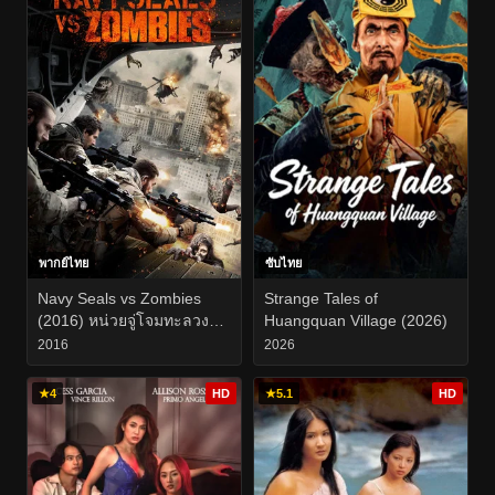
พากย์ไทย
ซับไทย
Navy Seals vs Zombies
Strange Tales of
(2016) หน่วยจู่โจมทะลวง
Huangquan Village (2026)
เมืองซอมบี้
2016
2026
★
4
HD
★
5.1
HD