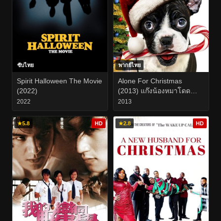
ซับไทย
พากย์ไทย
Spirit Halloween The Movie
Alone For Christmas
(2022)
(2013) แก๊งน้องหมาโดด
เดี่ยวผู้น่ารัก
2022
2013
★
5.8
HD
★
2.8
HD