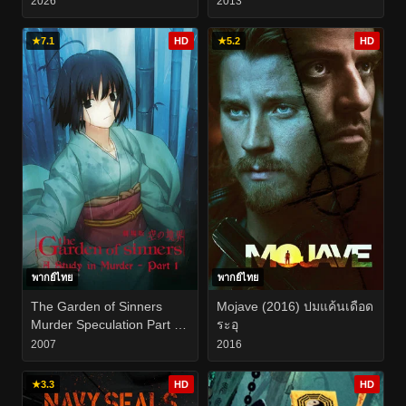
2026
2013
★
7.1
HD
★
5.2
HD
พากย์ไทย
พากย์ไทย
The Garden of Sinners
Mojave (2016) ปมแค้นเดือด
Murder Speculation Part A
ระอุ
(2007)
2007
2016
★
3.3
HD
HD