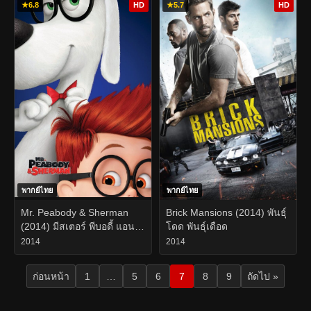
★
6.8
HD
★
5.7
HD
พากย์ไทย
พากย์ไทย
Mr. Peabody & Sherman
Brick Mansions (2014) พันธุ์
(2014) มีสเตอร์ พีบอดี้ แอนด์
โดด พันธุ์เดือด
เชอร์แมน
2014
2014
ก่อนหน้า
1
…
5
6
7
8
9
ถัดไป »