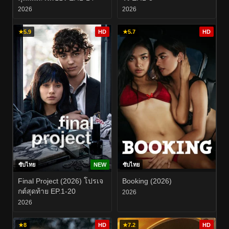
2026
2026
★
5.9
HD
★
5.7
HD
ซับไทย
NEW
ซับไทย
Final Project (2026) โปรเจ
Booking (2026)
กต์สุดท้าย EP.1-20
2026
2026
★
8
HD
★
7.2
HD