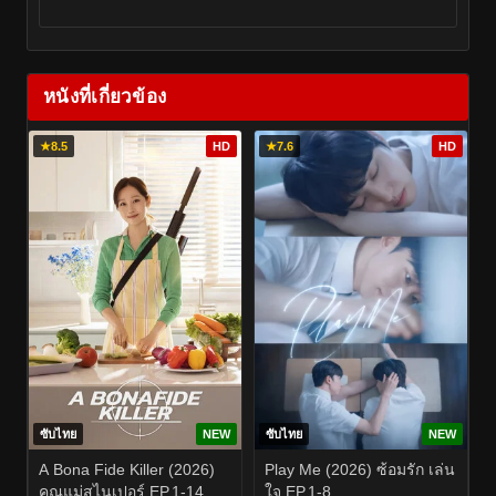
หนังที่เกี่ยวข้อง
★
8.5
HD
★
7.6
HD
ซับไทย
NEW
ซับไทย
NEW
A Bona Fide Killer (2026)
Play Me (2026) ซ้อมรัก เล่น
คุณแม่สไนเปอร์ EP.1-14
ใจ EP.1-8