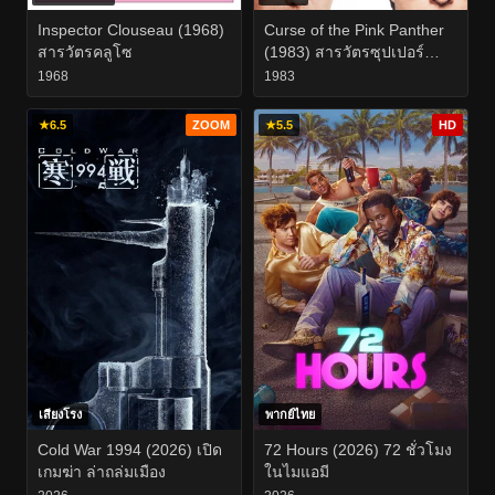
Inspector Clouseau (1968)
Curse of the Pink Panther
สารวัตรคลูโซ
(1983) สารวัตรซุปเปอร์
หลวม
1968
1983
★
6.5
ZOOM
★
5.5
HD
เสียงโรง
พากย์ไทย
Cold War 1994 (2026) เปิด
72 Hours (2026) 72 ชั่วโมง
เกมฆ่า ล่าถล่มเมือง
ในไมแอมี