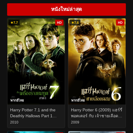
หนังใหม่ล่าสุด
★
7.7
HD
★
7.6
HD
พากย์ไทย
พากย์ไทย
Harry Potter 7.1 and the
Harry Potter 6 (2009) แฮร์รี่
Deathly Hallows Part 1
พอตเตอร์ กับ เจ้าชายเลือด
(2010) แฮร์รี่ พอตเตอร์ กับ
ผสม
2010
2009
เครื่องรางยมทูต ภาค 1