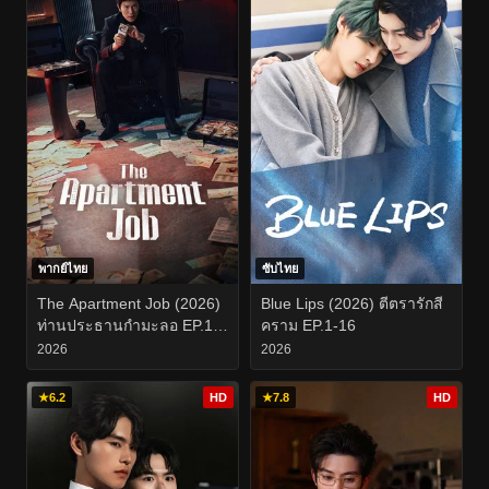
พากย์ไทย
ซับไทย
The Apartment Job (2026)
Blue Lips (2026) ตีตรารักสี
ท่านประธานกำมะลอ EP.1-
คราม EP.1-16
12
2026
2026
★
6.2
HD
★
7.8
HD