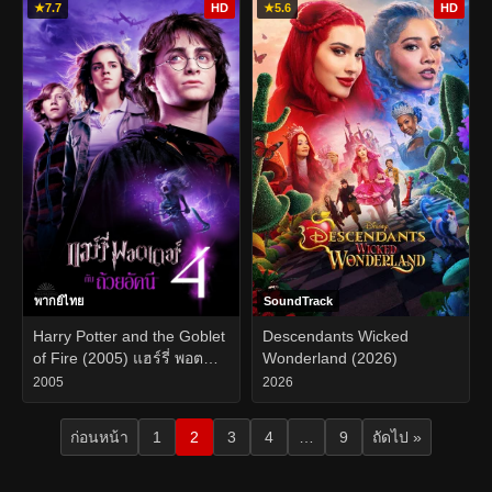
★
7.7
HD
★
5.6
HD
พากย์ไทย
SoundTrack
Harry Potter and the Goblet
Descendants Wicked
of Fire (2005) แฮร์รี่ พอต
Wonderland (2026)
เตอร์ กับ ถ้วยอัคนี
2005
2026
ก่อนหน้า
1
2
3
4
…
9
ถัดไป »