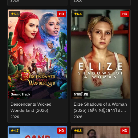
2026
2026
★
5.6
HD
★
6.4
HD
SoundTrack
พากย์ไทย
Descendants Wicked
Elize Shadows of a Woman
Wonderland (2026)
(2026) เอลีซ หญิงสาวในเงา
โศก
2026
2026
★
4.7
HD
★
6.8
HD