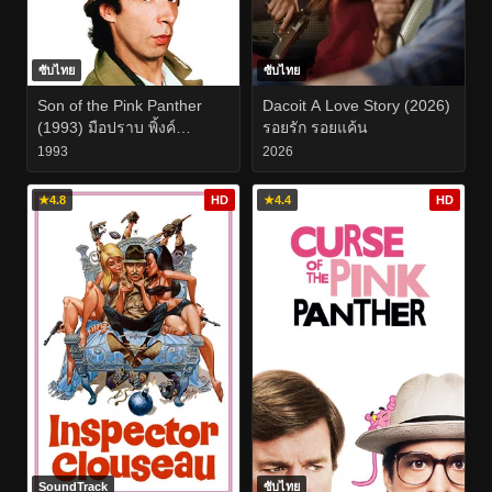
ซับไทย
ซับไทย
Son of the Pink Panther
Dacoit A Love Story (2026)
(1993) มือปราบ พิ้งค์
รอยรัก รอยแค้น
แพนเตอร์
1993
2026
★
4.8
HD
★
4.4
HD
SoundTrack
ซับไทย