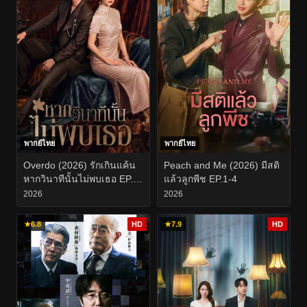
พากย์ไทย
พากย์ไทย
Overdo (2026) รักเกินแค้น
Peach and Me (2026) มีสติ
หากวินาทีนั้นไม่พบเธอ EP.1-
แล้วลูกพีช EP.1-4
33
2026
2026
★
6.8
HD
★
7.9
HD