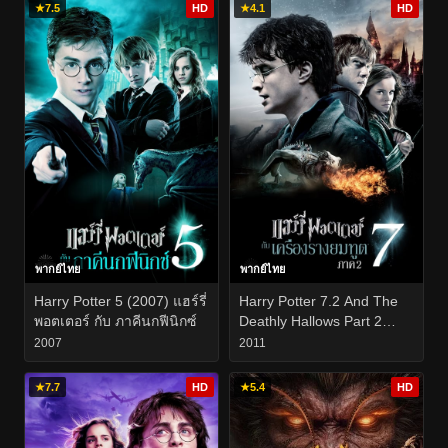
★
7.5
HD
★
4.1
HD
พากย์ไทย
พากย์ไทย
Harry Potter 5 (2007) แฮร์รี่
Harry Potter 7.2 And The
พอตเตอร์ กับ ภาคีนกฟีนิกซ์
Deathly Hallows Part 2
(2011) แฮร์รี่ พอตเตอร์ กับ
2007
2011
เครื่องรางยมทูต ภาค 2
★
7.7
HD
★
5.4
HD