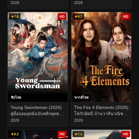
ความรัก EP.1-19
EP.1-28
2026
2026
★
7.8
HD
★
9.7
HD
ซับไทย
พากย์ไทย
Young Swordsman (2026)
The Fire 4 Elements (2026)
คู่มือจอมยุทธ์ฉบับพลิกยุทธภพ
โซ่รักอัคนี บ้านวาทินวณิช
EP.1-26
EP.1-8
2026
2026
★
9.2
HD
★
7.3
HD