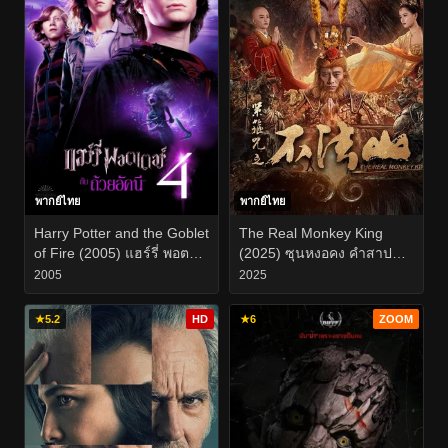
พากย์ไทย
พากย์ไทย
Harry Potter and the Goblet
The Real Monkey King
of Fire (2005) แฮร์รี่ พอต
(2025) ซุนหงอคง คำสาป
เตอร์ กับ ถ้วยอัคนี
บ่วงรัดเกล้า
2005
2025
★
5.2
HD
★
6
ZOOM