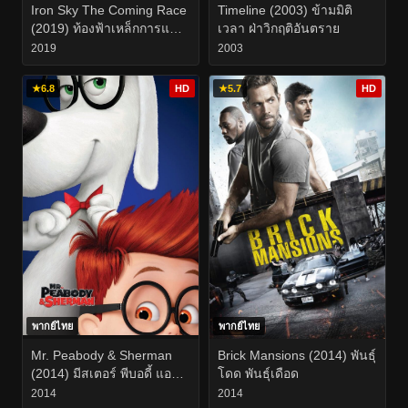
Iron Sky The Coming Race
Timeline (2003) ข้ามมิติ
(2019) ท้องฟ้าเหล็กการแข่ง
เวลา ฝ่าวิกฤติอันตราย
ขันที่กําลังจะมาถึง
2019
2003
★
6.8
HD
★
5.7
HD
พากย์ไทย
พากย์ไทย
Mr. Peabody & Sherman
Brick Mansions (2014) พันธุ์
(2014) มีสเตอร์ พีบอดี้ แอนด์
โดด พันธุ์เดือด
เชอร์แมน
2014
2014