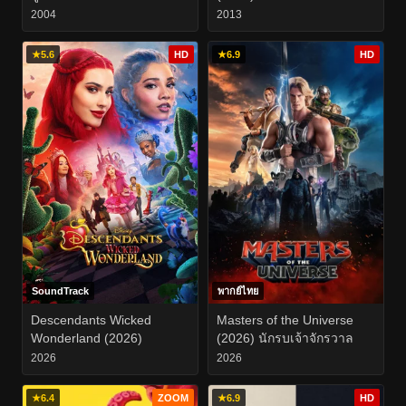
กองทัพซอมบี้
2004
2013
★
5.6
HD
★
6.9
HD
SoundTrack
พากย์ไทย
Descendants Wicked
Masters of the Universe
Wonderland (2026)
(2026) นักรบเจ้าจักรวาล
2026
2026
★
6.4
ZOOM
★
6.9
HD