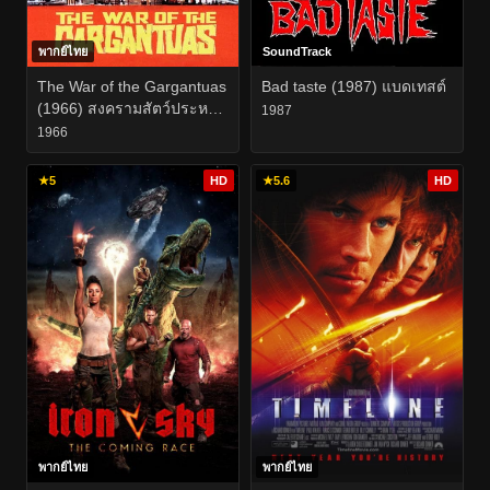
พากย์ไทย
SoundTrack
The War of the Gargantuas
Bad taste (1987) แบดเทสต์
(1966) สงครามสัตว์ประหลา
1987
ดแฟรงเกนสไตน์
1966
★
5
HD
★
5.6
HD
พากย์ไทย
พากย์ไทย