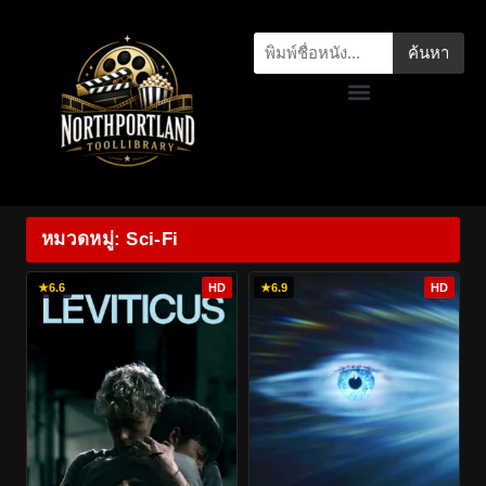
ค้นหา
หมวดหมู่: Sci-Fi
★
6.6
HD
★
6.9
HD