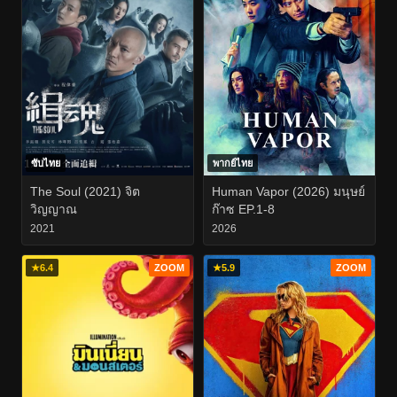
ซับไทย
พากย์ไทย
The Soul (2021) จิต
Human Vapor (2026) มนุษย์
วิญญาณ
ก๊าซ EP.1-8
2021
2026
★
6.4
ZOOM
★
5.9
ZOOM