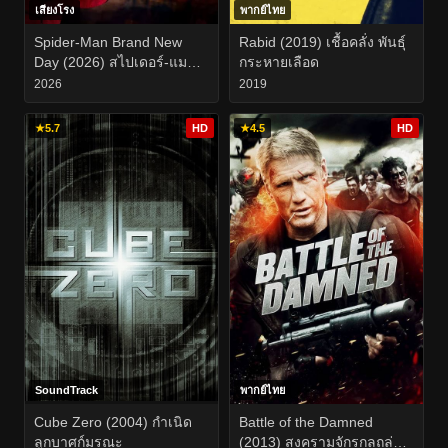
เสียงโรง
พากย์ไทย
Spider-Man Brand New
Rabid (2019) เชื้อคลั่ง พันธุ์
Day (2026) สไปเดอร์-แมน
กระหายเลือด
แบรนด์ นิว เดย์
2026
2019
★
5.7
HD
★
4.5
HD
SoundTrack
พากย์ไทย
Cube Zero (2004) กำเนิด
Battle of the Damned
ลูกบาศก์มรณะ
(2013) สงครามจักรกลถล่ม