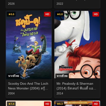
2026
2022
★
6.6
HD
★
6.8
HD
พากย์ไทย
พากย์ไทย
Scooby Doo And The Loch
Mr. Peabody & Sherman
Ness Monster (2004) สกู๊บบี้
(2014) มีสเตอร์ พีบอดี้ แอนด์
ดู ตอน คำสาปอสูรทะเลสาบ
เชอร์แมน
2004
2014
★
7.4
HD
★
6.3
HD