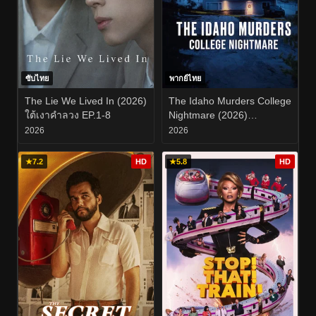
ซับไทย
พากย์ไทย
The Lie We Lived In (2026)
The Idaho Murders College
ใต้เงาคำลวง EP.1-8
Nightmare (2026)
ฆาตกรรมในไอดาโฮ ฝัน
2026
2026
ร้ายกลางมหาวิทยาลัย EP.1-
3
★
7.2
HD
★
5.8
HD