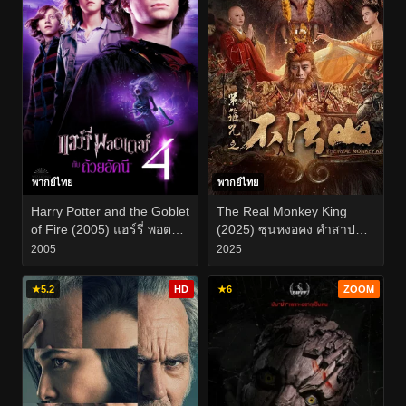
พากย์ไทย
พากย์ไทย
Harry Potter and the Goblet
The Real Monkey King
of Fire (2005) แฮร์รี่ พอต
(2025) ซุนหงอคง คำสาป
เตอร์ กับ ถ้วยอัคนี
บ่วงรัดเกล้า
2005
2025
★
5.2
HD
★
6
ZOOM