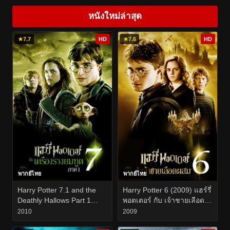
หนังใหม่ล่าสุด
★
7.7
HD
★
7.6
HD
พากย์ไทย
พากย์ไทย
Harry Potter 7.1 and the
Harry Potter 6 (2009) แฮร์รี่
Deathly Hallows Part 1
พอตเตอร์ กับ เจ้าชายเลือด
(2010) แฮร์รี่ พอตเตอร์ กับ
ผสม
2010
2009
เครื่องรางยมทูต ภาค 1