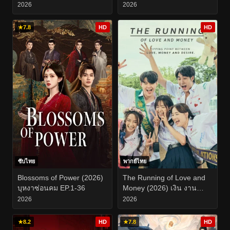
2026
2026
★
7.8
HD
HD
ซับไทย
พากย์ไทย
Blossoms of Power (2026)
The Running of Love and
บุหงาซ่อนคม EP.1-36
Money (2026) เงิน งาน
ความรัก EP.1-19
2026
2026
★
8.2
HD
★
7.8
HD