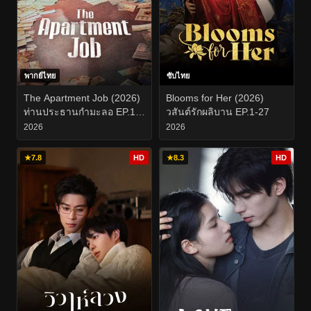
พากย์ไทย
ซับไทย
The Apartment Job (2026)
Blooms for Her (2026)
ท่านประธานกำมะลอ EP.1-
วสันต์รักผลิบาน EP.1-27
12
2026
2026
★
7.8
HD
★
8.3
HD