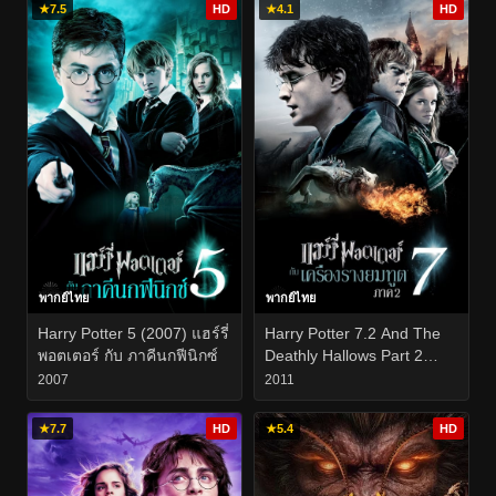
★
7.5
HD
★
4.1
HD
พากย์ไทย
พากย์ไทย
Harry Potter 5 (2007) แฮร์รี่
Harry Potter 7.2 And The
พอตเตอร์ กับ ภาคีนกฟีนิกซ์
Deathly Hallows Part 2
(2011) แฮร์รี่ พอตเตอร์ กับ
2007
2011
เครื่องรางยมทูต ภาค 2
★
7.7
HD
★
5.4
HD