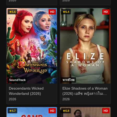
2026
2026
★
5.6
HD
★
6.4
HD
SoundTrack
พากย์ไทย
Descendants Wicked
Elize Shadows of a Woman
Wonderland (2026)
(2026) เอลีซ หญิงสาวในเงา
โศก
2026
2026
★
4.7
HD
★
6.8
HD