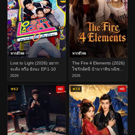
พากย์ไทย
พากย์ไทย
Lost to Light (2026) อยาก
The Fire 4 Elements (2026)
จะดัง หรือ ยังนะ EP.1-10
โซ่รักอัคนี บ้านวาทินวณิช
EP.1-8
2026
2026
★
9.2
HD
★
7.4
HD