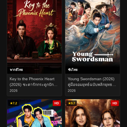
พากย์ไทย
ซับไทย
Key to the Phoenix Heart
Young Swordsman (2026)
(2026) ชะตารักกระดูกปักษา
คู่มือจอมยุทธ์ฉบับพลิกยุทธภพ
EP.1-28
EP.1-26
2026
2026
★
7.2
HD
★
9.7
HD