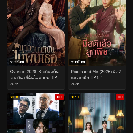
พากย์ไทย
พากย์ไทย
Overdo (2026) รักเกินแค้น
Peach and Me (2026) มีสติ
หากวินาทีนั้นไม่พบเธอ EP.1-
แล้วลูกพีช EP.1-4
33
2026
2026
★
6.8
HD
★
7.9
HD