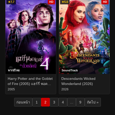
★
7.7
HD
★
5.6
HD
พากย์ไทย
SoundTrack
Harry Potter and the Goblet
Descendants Wicked
of Fire (2005) แฮร์รี่ พอต
Wonderland (2026)
เตอร์ กับ ถ้วยอัคนี
2005
2026
ก่อนหน้า
1
2
3
4
…
9
ถัดไป »