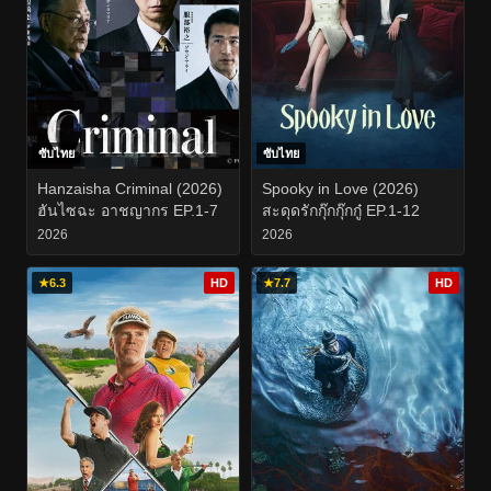
ซับไทย
ซับไทย
Hanzaisha Criminal (2026)
Spooky in Love (2026)
ฮันไซฉะ อาชญากร EP.1-7
สะดุดรักกุ๊กกุ๊กกู๋ EP.1-12
2026
2026
★
6.3
HD
★
7.7
HD