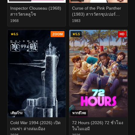
Inspector Clouseau (1968)
Curse of the Pink Panther
สารวัตรคลูโซ
(1983) สารวัตรซุปเปอร์
หลวม
1968
1983
★
6.5
ZOOM
★
5.5
HD
เสียงโรง
พากย์ไทย
Cold War 1994 (2026) เปิด
72 Hours (2026) 72 ชั่วโมง
เกมฆ่า ล่าถล่มเมือง
ในไมแอมี