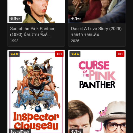
ซับไทย
ซับไทย
Son of the Pink Panther
Dacoit A Love Story (2026)
(1993) มือปราบ พิ้งค์
รอยรัก รอยแค้น
แพนเตอร์
1993
2026
★
4.8
HD
★
4.4
HD
SoundTrack
ซับไทย