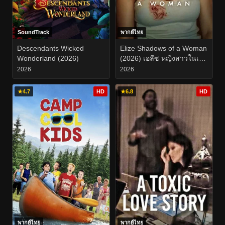
SoundTrack
พากย์ไทย
Descendants Wicked
Elize Shadows of a Woman
Wonderland (2026)
(2026) เอลีซ หญิงสาวในเงา
โศก
2026
2026
★
4.7
HD
★
6.8
HD
พากย์ไทย
พากย์ไทย