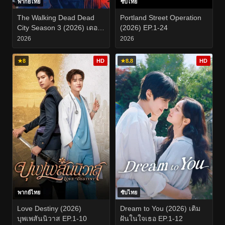
พากย์ไทย
ซับไทย
The Walking Dead Dead
Portland Street Operation
City Season 3 (2026) เดอะ
(2026) EP.1-24
วอล์กกิงเดด เดดซิตี้ ปี 3
2026
2026
EP.1-8
★
8
HD
★
8.8
HD
พากย์ไทย
ซับไทย
Love Destiny (2026)
Dream to You (2026) เติม
บุพเพสันนิวาส EP.1-10
ฝันในใจเธอ EP.1-12