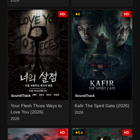
2026
HD
★
6
HD
SoundTrack
SoundTrack
Your Flesh Three Ways to
Kafir The Spirit Gate (2026)
Love You (2026)
2026
2026
HD
★
6.6
HD