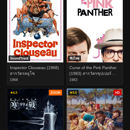
SoundTrack
ซับไทย
Inspector Clouseau (1968)
Curse of the Pink Panther
สารวัตรคลูโซ
(1983) สารวัตรซุปเปอร์
หลวม
1968
1983
★
6.5
ZOOM
★
5.5
HD