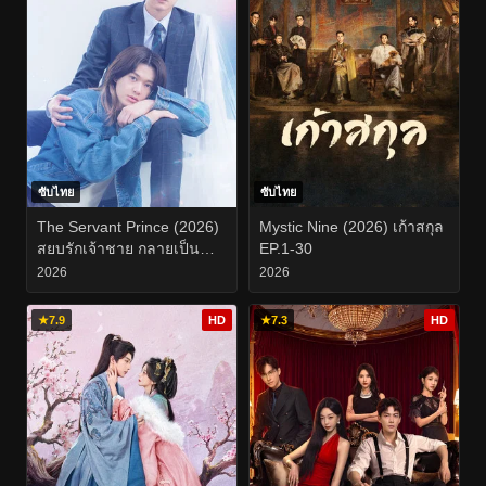
ซับไทย
ซับไทย
The Servant Prince (2026)
Mystic Nine (2026) เก้าสกุล
สยบรักเจ้าชาย กลายเป็น
EP.1-30
ทาส EP.1-8
2026
2026
★
7.9
HD
★
7.3
HD