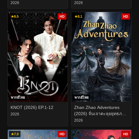
2026
2026
★
8.5
HD
★
8.1
HD
พากย์ไทย
พากย์ไทย
KNOT (2026) EP.1-12
Zhan Zhao Adventures
(2026) จั่นเจาตะลุยยุทธภพ
2026
EP.1-37
2026
★
7.9
HD
HD