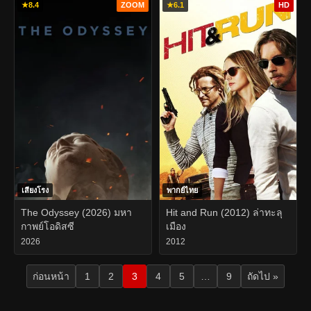
★
8.4
ZOOM
★
6.1
HD
เสียงโรง
พากย์ไทย
The Odyssey (2026) มหา
Hit and Run (2012) ล่าทะลุ
กาพย์โอดิสซี
เมือง
2026
2012
ก่อนหน้า
1
2
3
4
5
…
9
ถัดไป »