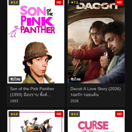
★
3.9
HD
★
7.5
HD
ซับไทย
ซับไทย
Son of the Pink Panther
Dacoit A Love Story (2026)
(1993) มือปราบ พิ้งค์
รอยรัก รอยแค้น
แพนเตอร์
1993
2026
★
4.8
HD
★
4.4
HD