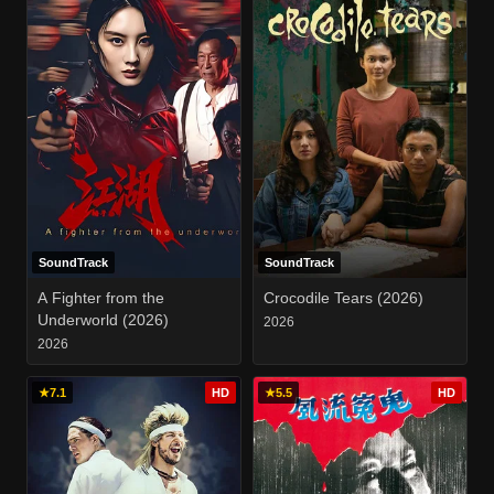
SoundTrack
SoundTrack
A Fighter from the
Crocodile Tears (2026)
Underworld (2026)
2026
2026
★
7.1
HD
★
5.5
HD