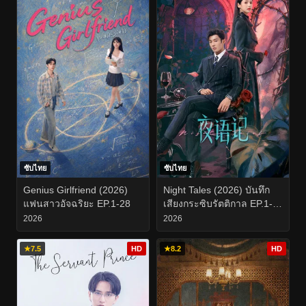
ซับไทย
ซับไทย
Genius Girlfriend (2026)
Night Tales (2026) บันทึก
แฟนสาวอัจฉริยะ EP.1-28
เสียงกระซิบรัตติกาล EP.1-
24
2026
2026
★
7.5
HD
★
8.2
HD