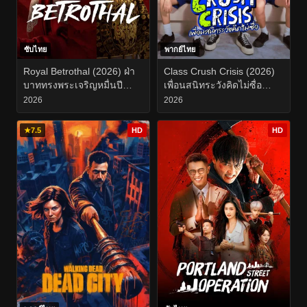
ซับไทย
พากย์ไทย
Royal Betrothal (2026) ฝ่า
Class Crush Crisis (2026)
บาททรงพระเจริญหมื่นปี
เพื่อนสนิทระวังคิดไม่ซื่อ
EP.1-32
EP.1-8
2026
2026
★
7.5
HD
HD