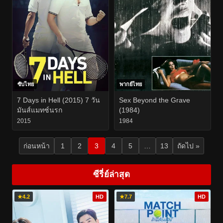
ซับไทย
พากย์ไทย
7 Days in Hell (2015) 7 วัน
Sex Beyond the Grave
มันส์แมทซ์นรก
(1984)
2015
1984
ก่อนหน้า
1
2
3
4
5
…
13
ถัดไป »
ซีรี่ย์ล่าสุด
★
4.2
HD
★
7.7
HD