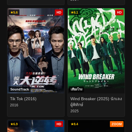
★
5.6
HD
★
6.1
HD
SoundTrack
เสียงโรง
Tik Tok (2016)
Wind Breaker (2025) นักเลง
ผู้พิทักษ์
2016
2025
★
6.9
HD
★
8.4
ZOOM