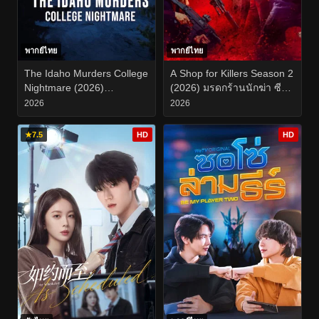
พากย์ไทย
พากย์ไทย
The Idaho Murders College
A Shop for Killers Season 2
Nightmare (2026)
(2026) มรดกร้านนักฆ่า ซี
ฆาตกรรมในไอดาโฮ ฝัน
ซั่น 2 EP.1-8
2026
2026
ร้ายกลางมหาวิทยาลัย EP.1-
3
★
7.5
HD
HD