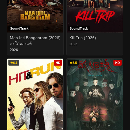
SoundTrack
SoundTrack
Maa Inti Bangaaram (2026)
Kill Trip (2026)
สะใภ้ทองแท้
2026
2026
★
6.1
HD
★
5.5
HD