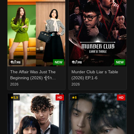
ซับไทย
NEW
ซับไทย
NEW
The Affair Was Just The
Murder Club Liar s Table
Beginning (2026) ชู้รัก
(2026) EP.1-6
อำพรางเลือด EP.1-8
2026
2026
★
5.9
HD
★
8
HD