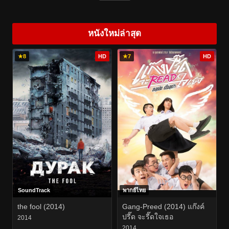
หนังใหม่ล่าสุด
★
8
HD
★
7
HD
SoundTrack
พากย์ไทย
the fool (2014)
Gang-Preed (2014) แก๊งค์
ปรี๊ด จะรี๊ดใจเธอ
2014
2014