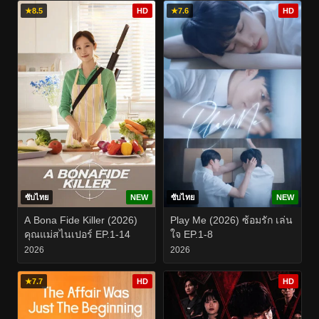
★
8.5
HD
★
7.6
HD
ซับไทย
NEW
ซับไทย
NEW
A Bona Fide Killer (2026)
Play Me (2026) ซ้อมรัก เล่น
คุณแม่สไนเปอร์ EP.1-14
ใจ EP.1-8
2026
2026
★
7.7
HD
HD