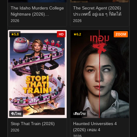
The Idaho Murders College
The Secret Agent (2026)
Nightmare (2026)
ประเทศนี้ อยู่เฉย ๆ ก็ผิดได้
ฆาตกรรมในไอดาโฮ ฝัน
2026
2026
ร้ายกลางมหาวิทยาลัย EP.1-
3
★
5.8
HD
★
6.2
ZOOM
ซับไทย
เสียงโรง
Stop That Train (2026)
Haunted Universities 4
(2026) เทอม 4
2026
2026