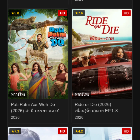
★
5.8
HD
★
7.6
HD
พากย์ไทย
พากย์ไทย
Pati Patni Aur Woh Do
Ride or Die (2026)
(2026) สามี ภรรยา และยัย
เพื่อน(ห้าม)ตาย EP.1-8
สองสาวตัวป่วน
2026
2026
★
7.3
HD
★
4.2
HD