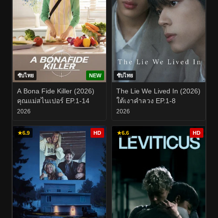
ซับไทย
NEW
ซับไทย
A Bona Fide Killer (2026)
The Lie We Lived In (2026)
คุณแม่สไนเปอร์ EP.1-14
ใต้เงาคำลวง EP.1-8
2026
2026
★
6.9
HD
★
6.6
HD