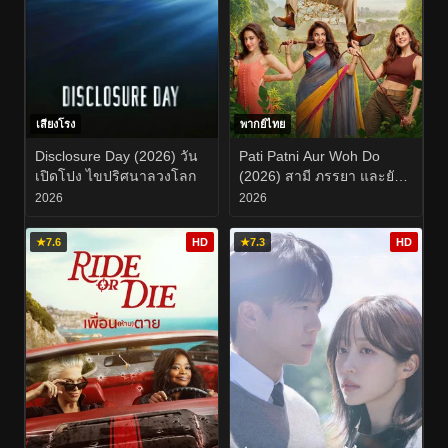
เสียงโรง
พากย์ไทย
Disclosure Day (2026) วัน
Pati Patni Aur Woh Do
เปิดโปง ไขปริศนาลวงโลก
(2026) สามี ภรรยา และยัย
สองสาวตัวป่วน
2026
2026
★
7.6
HD
★
7.3
HD