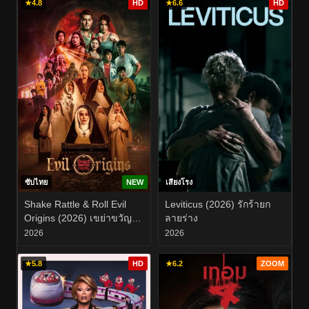
★
4.8
HD
★
6.6
HD
ซับไทย
NEW
เสียงโรง
Shake Rattle & Roll Evil
Leviticus (2026) รักร้ายก
Origins (2026) เขย่าขวัญ
ลายร่าง
สั่นผวา ที่มาแห่งความชั่วร้าย
2026
2026
★
5.8
HD
★
6.2
ZOOM