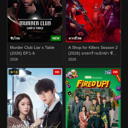
ซับไทย
NEW
พากย์ไทย
Murder Club Liar s Table
A Shop for Killers Season 2
(2026) EP.1-6
(2026) มรดกร้านนักฆ่า ซี
ซั่น 2 EP.1-8
2026
2026
★
7.5
HD
HD