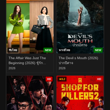
ซับไทย
NEW
พากย์ไทย
NEW
The Affair Was Just The
The Devil s Mouth (2026)
Beginning (2026) ชู้รัก
ปากปีศาจ
อำพรางเลือด EP.1-8
2026
2026
HD
★
8.2
HD