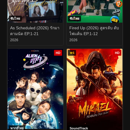
ซับไทย
ซับไทย
As Scheduled (2026) รักมา
Fired Up (2026) สูตรลับ ดับ
ตามนัด EP.1-21
ไฟแค้น EP.1-12
2026
2026
HD
★
6
HD
พากย์ไทย
SoundTrack