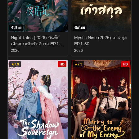
ซับไทย
ซับไทย
Night Tales (2026) บันทึก
Mystic Nine (2026) เก้าสกุล
เสียงกระซิบรัตติกาล EP.1-
EP.1-30
24
2026
2026
★
7.9
HD
★
7.3
HD