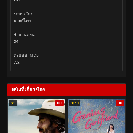
ระบบเสียง
พากย์ไทย
จำนวนตอน
24
คะแนน IMDb
7.2
หนังที่เกี่ยวข้อง
★
6
HD
★
7.9
HD