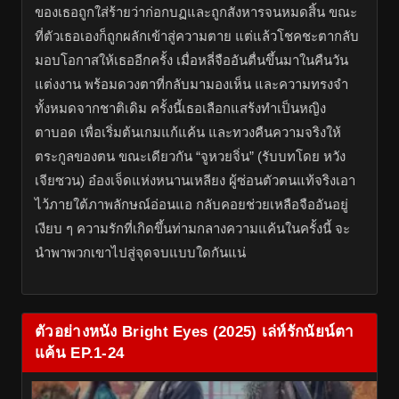
ของเธอถูกใส่ร้ายว่าก่อกบฏและถูกสังหารจนหมดสิ้น ขณะ
ที่ตัวเธอเองก็ถูกผลักเข้าสู่ความตาย แต่แล้วโชคชะตากลับ
มอบโอกาสให้เธออีกครั้ง เมื่อหลี่จืออันตื่นขึ้นมาในคืนวัน
แต่งงาน พร้อมดวงตาที่กลับมามองเห็น และความทรงจำ
ทั้งหมดจากชาติเดิม ครั้งนี้เธอเลือกแสร้งทำเป็นหญิง
ตาบอด เพื่อเริ่มต้นเกมแก้แค้น และทวงคืนความจริงให้
ตระกูลของตน ขณะเดียวกัน “จูหวยจิ่น” (รับบทโดย หวัง
เจียซวน) อ๋องเจ็ดแห่งหนานเหลียง ผู้ซ่อนตัวตนแท้จริงเอา
ไว้ภายใต้ภาพลักษณ์อ่อนแอ กลับคอยช่วยเหลือจืออันอยู่
เงียบ ๆ ความรักที่เกิดขึ้นท่ามกลางความแค้นในครั้งนี้ จะ
นำพาพวกเขาไปสู่จุดจบแบบใดกันแน่
ตัวอย่างหนัง Bright Eyes (2025) เล่ห์รักนัยน์ตา
แค้น EP.1-24