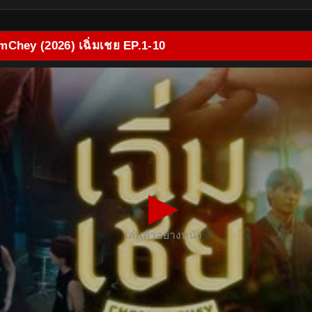
mChey (2026) เฉิ่มเชย EP.1-10
▶
เล่นตัวอย่างหนัง