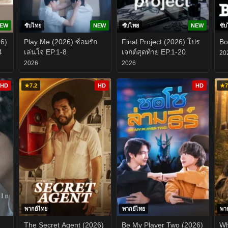
EW
ซับไทย
NEW
ซับไทย
NEW
ซั
26)
Play Me (2026) ซ้อมรัก
Final Project (2026) โปร
Bo
4
เล่นใจ EP.1-8
เจกต์สุดท้าย EP.1-20
20
2026
2026
HD
★
7.2
HD
HD
★
7
พากย์ไทย
พากย์ไทย
พา
The Secret Agent (2026)
Be My Player Two (2026)
Wh