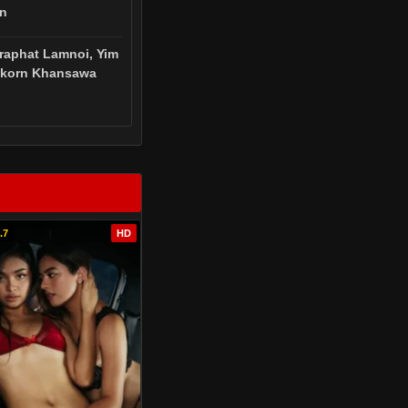
rn
raphat Lamnoi, Yim
akorn Khansawa
.7
HD