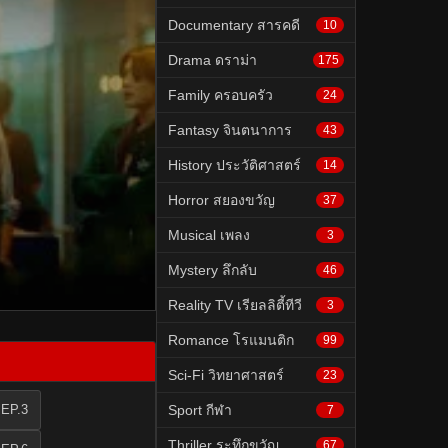
Documentary สารคดี
10
Drama ดราม่า
175
Family ครอบครัว
24
Fantasy จินตนาการ
43
History ประวัติศาสตร์
14
Horror สยองขวัญ
37
Musical เพลง
3
Mystery ลึกลับ
46
Reality TV เรียลลิตี้ทีวี
3
Romance โรแมนติก
99
Sci-Fi วิทยาศาสตร์
23
 EP.3
Sport กีฬา
7
Thriller ระทึกขวัญ
67