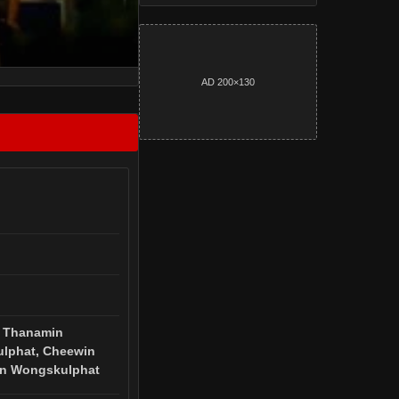
AD 200×130
 Thanamin
lphat, Cheewin
n Wongskulphat