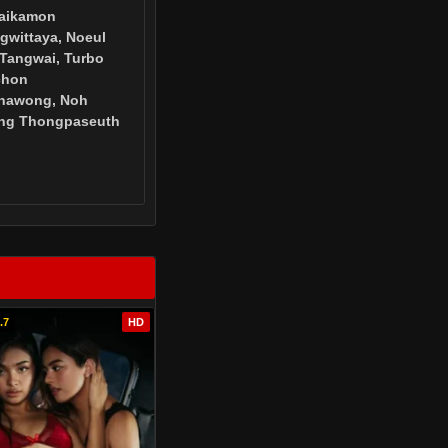
aikamon
gwittaya, Noeul
 Tangwai, Turbo
chon
nawong, Noh
ng Thongpaseuth
.7
HD