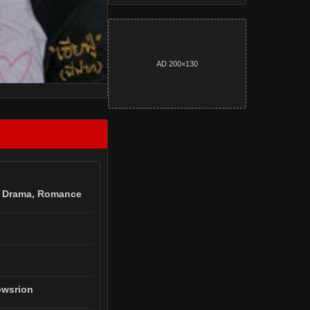
AD 200×130
 Drama, Romance
owsrion