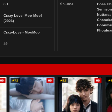
8.1
นักแสดง
Boss Ch
Sermson
Nuttarat
Crazy Love, Moo-Moo!
Chanok
(2026)
Boonma
Phoulua
CrazyLove - MooMoo
49
HD
★
7.6
HD
★
5.9
HD
★
5