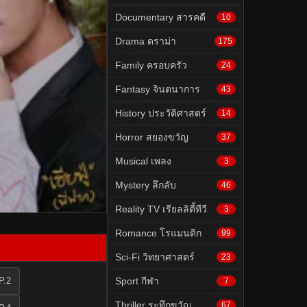
Documentary สารคดี
10
Drama ดราม่า
175
Family ครอบครัว
24
Fantasy จินตนาการ
43
History ประวัติศาสตร์
14
Horror สยองขวัญ
37
Musical เพลง
3
Mystery ลึกลับ
46
Reality TV เรียลลิตี้ทีวี
3
Romance โรแมนติก
99
Sci-Fi วิทยาศาสตร์
23
P.2
Sport กีฬา
7
Thriller ระทึกขวัญ
67