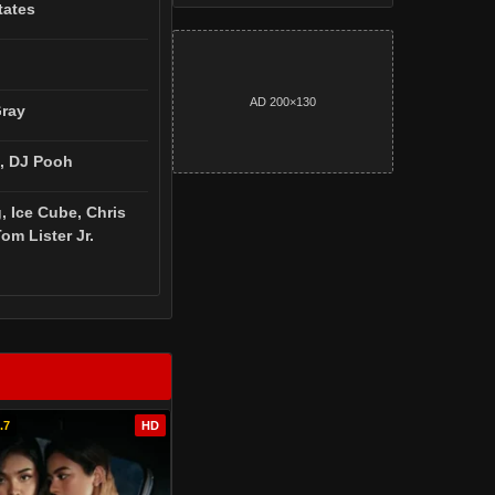
tates
AD 200×130
Gray
, DJ Pooh
, Ice Cube, Chris
om Lister Jr.
.7
HD