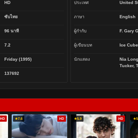
HD
ประเทศ
United S
ซับไทย
ภาษา
English
96 นาที
ผู้กำกับ
F. Gary 
7.2
ผู้เขียนบท
Ice Cube
Friday (1995)
นักแสดง
Nia Long
Tucker, T
137692
HD
★
7.6
HD
★
5.9
HD
★
5