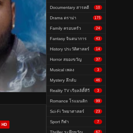
Documentary สารคดี
10
Drama ดราม่า
175
Family ครอบครัว
24
Fantasy จินตนาการ
43
History ประวัติศาสตร์
14
Horror สยองขวัญ
37
Musical เพลง
3
Mystery ลึกลับ
46
Reality TV เรียลลิตี้ทีวี
3
Romance โรแมนติก
99
Sci-Fi วิทยาศาสตร์
23
Sport กีฬา
7
HD
Thriller ระทึกขวัญ
67