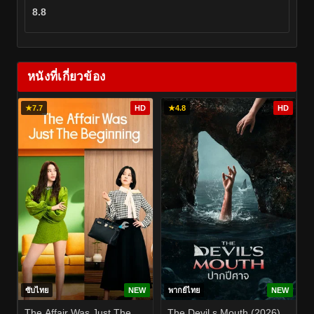
8.8
หนังที่เกี่ยวข้อง
★
7.7
HD
★
4.8
HD
ซับไทย
NEW
พากย์ไทย
NEW
The Affair Was Just The
The Devil s Mouth (2026)