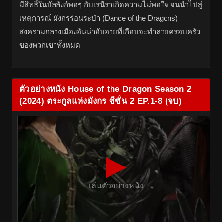
มีสิทธิ์ในบัลลังก์พอๆ กับเรนีราเกิดความไม่พอใจ จนนำไปสู่
เหตุการณ์ มังกรร่อนระบำ (Dance of the Dragons)
สงครามกลางเมืองอันน่าอับอายที่เกือบจะทำลายครอบครัว
ของพวกเขาทั้งหมด
ตัวอย่างหนัง House of the Dragon Season 2
(2024) ตระกูลแห่งมังกร ซีซั่น 2 EP.1-8 (จบ)
▶
เล่นตัวอย่างหนัง