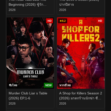
Beginning (2026) ชู้รัก
ปากปีศาจ
อำพรางเลือด EP.1-8
2026
2026
HD
★
8.2
HD
ซับไทย
NEW
พากย์ไทย
Murder Club Liar s Table
A Shop for Killers Season 2
(2026) EP.1-6
(2026) มรดกร้านนักฆ่า ซี
ซั่น 2 EP.1-8
2026
2026