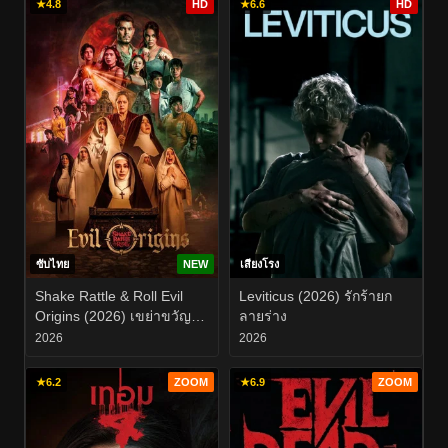
★
4.8
HD
★
6.6
HD
ซับไทย
NEW
เสียงโรง
Shake Rattle & Roll Evil
Leviticus (2026) รักร้ายก
Origins (2026) เขย่าขวัญ
ลายร่าง
สั่นผวา ที่มาแห่งความชั่วร้าย
2026
2026
★
6.2
ZOOM
★
6.9
ZOOM