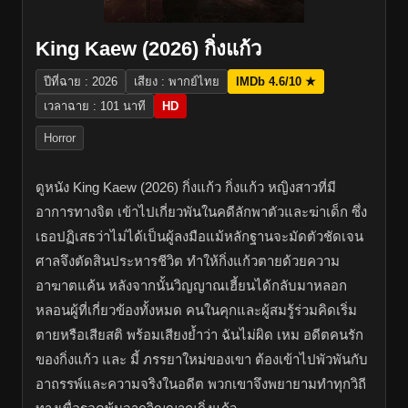
King Kaew (2026) กิ่งแก้ว
ปีที่ฉาย : 2026
เสียง : พากย์ไทย
IMDb 4.6/10 ★
เวลาฉาย : 101 นาที
HD
Horror
ดูหนัง King Kaew (2026) กิ่งแก้ว กิ่งแก้ว หญิงสาวที่มี
อาการทางจิต เข้าไปเกี่ยวพันในคดีลักพาตัวและฆ่าเด็ก ซึ่ง
เธอปฏิเสธว่าไม่ได้เป็นผู้ลงมือแม้หลักฐานจะมัดตัวชัดเจน
ศาลจึงตัดสินประหารชีวิต ทำให้กิ่งแก้วตายด้วยความ
อาฆาตแค้น หลังจากนั้นวิญญาณเฮี้ยนได้กลับมาหลอก
หลอนผู้ที่เกี่ยวข้องทั้งหมด คนในคุกและผู้สมรู้ร่วมคิดเริ่ม
ตายหรือเสียสติ พร้อมเสียงย้ำว่า ฉันไม่ผิด เหม อดีตคนรัก
ของกิ่งแก้ว และ มี้ ภรรยาใหม่ของเขา ต้องเข้าไปพัวพันกับ
อาถรรพ์และความจริงในอดีต พวกเขาจึงพยายามทำทุกวิถี