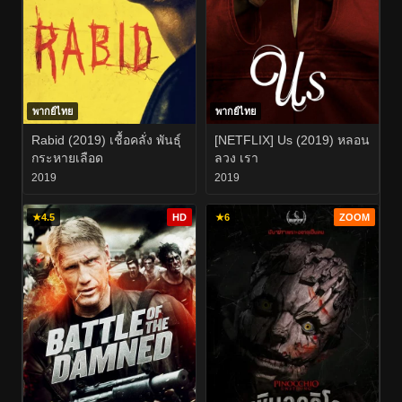
พากย์ไทย
พากย์ไทย
Rabid (2019) เชื้อคลั่ง พันธุ์
[NETFLIX] Us (2019) หลอน
กระหายเลือด
ลวง เรา
2019
2019
★
4.5
HD
★
6
ZOOM