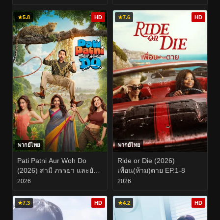
★
5.8
HD
★
7.6
HD
พากย์ไทย
พากย์ไทย
Pati Patni Aur Woh Do
Ride or Die (2026)
(2026) สามี ภรรยา และยัย
เพื่อน(ห้าม)ตาย EP.1-8
สองสาวตัวป่วน
2026
2026
★
7.3
HD
★
4.2
HD