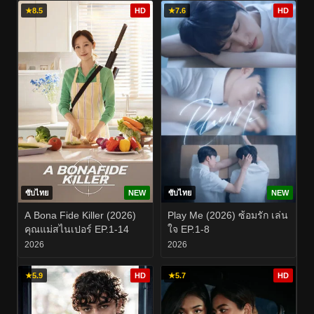
★
8.5
HD
★
7.6
HD
ซับไทย
NEW
ซับไทย
NEW
A Bona Fide Killer (2026)
Play Me (2026) ซ้อมรัก เล่น
คุณแม่สไนเปอร์ EP.1-14
ใจ EP.1-8
2026
2026
★
5.9
HD
★
5.7
HD