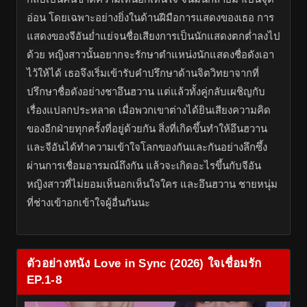
อ่อน โดยเฉพาะอย่างยิ่งในด้านฝีมือการแสดงของเธอ การ
แสดงของจีอันย่ำแย่จนชื่อเสียงการเป็นนักแสดงตกต่ำลงไป
ด้วย หญิงสาวนั้นอยากจะรักษาตำแหน่งนักแสดงชื่อดังเอา
ไว้ให้ได้ เธอจึงเริ่มเข้ารับคำปรึกษาด้านจิตวิทยาจากที่
ปรึกษาชื่อดังอย่างชาอึนฮวาน แต่แล้วทั้งคู่กลับเผชิญกับ
เรื่องแปลกประหลาด เมื่อพวกเขาต่างได้ยินเสียงความคิด
ของอีกฝ่ายทุกครั้งที่อยู่ด้วยกัน สิ่งที่เกิดขึ้นทำให้อึนฮวาน
และจีอันได้ทำความเข้าใจโลกของกันและกันอย่างลึกซึ้ง
ผ่านการเชื่อมอารมณ์ถึงกัน แล้วจะเกิดอะไรขึ้นกับจีอัน
หญิงสาวที่ไม่ยอมเห็นอกเห็นใจใคร และอึนฮวาน ชายหนุ่ม
ที่ช่างเข้าอกเข้าใจผู้อื่นกันนะ
ตัวอย่างหนัง Love in Sync (2026) ใจเชื่อมรัก
EP.1-8