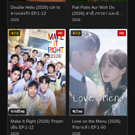
Double Helix (2026) ปลาย
Pati Patni Aur Woh Do
ทางแห่งรัก EP.1-12
(2026) สามี ภรรยา และยัย
สองสาวตัวป่วน
2026
2026
★
7.5
HD
★
7.3
HD
พากย์ไทย
ซับไทย
Make It Right (2026) รักออก
Love on the Menu (2026)
เดิน EP.1-12
รักมาแล้ว EP.1-50
2026
2026