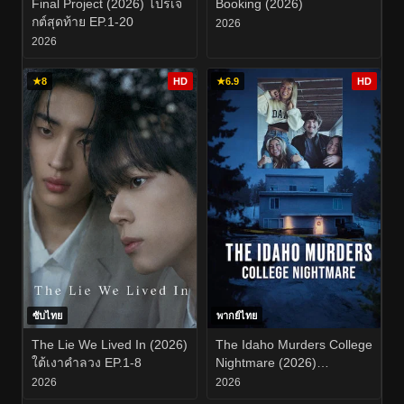
Final Project (2026) โปรเจ
Booking (2026)
กต์สุดท้าย EP.1-20
2026
2026
★
8
HD
★
6.9
HD
ซับไทย
พากย์ไทย
The Lie We Lived In (2026)
The Idaho Murders College
ใต้เงาคำลวง EP.1-8
Nightmare (2026)
ฆาตกรรมในไอดาโฮ ฝัน
2026
2026
ร้ายกลางมหาวิทยาลัย EP.1-