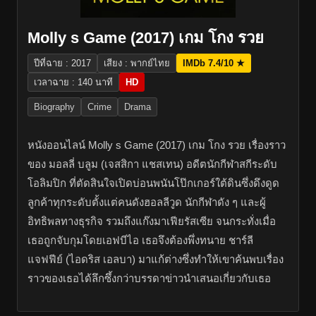
Molly s Game (2017) เกม โกง รวย
ปีที่ฉาย : 2017
เสียง : พากย์ไทย
IMDb 7.4/10 ★
เวลาฉาย : 140 นาที
HD
Biography
Crime
Drama
หนังออนไลน์ Molly s Game (2017) เกม โกง รวย เรื่องราว
ของ มอลลี่ บลูม (เจสสิกา แชสเทน) อดีตนักกีฬาสกีระดับ
โอลิมปิก ที่ตัดสินใจเปิดบ่อนพนันโป๊กเกอร์ใต้ดินซึ่งดึงดูด
ลูกค้าทุกระดับตั้งแต่คนดังฮอลลีวูด นักกีฬาดัง ๆ และผู้
อิทธิพลทางธุรกิจ รวมถึงแก๊งมาเฟียรัสเซีย จนกระทั่งเมื่อ
เธอถูกจับกุมโดยเอฟบีไอ เธอจึงต้องพึ่งทนาย ชาร์ลี
แจฟฟีย์ (ไอดริส เอลบา) มาแก้ต่างซึ่งทำให้เขาค้นพบเรื่อง
ราวของเธอได้ลึกซึ้งกว่าบรรดาข่าวนำเสนอเกี่ยวกับเธอ