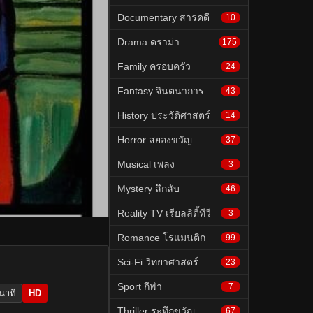
Documentary สารคดี
10
Drama ดราม่า
175
Family ครอบครัว
24
Fantasy จินตนาการ
43
History ประวัติศาสตร์
14
Horror สยองขวัญ
37
Musical เพลง
3
Mystery ลึกลับ
46
Reality TV เรียลลิตี้ทีวี
3
Romance โรแมนติก
99
Sci-Fi วิทยาศาสตร์
23
Sport กีฬา
7
นาที
HD
Thriller ระทึกขวัญ
67