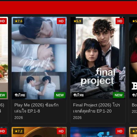
HD
★
7.6
HD
★
5.9
HD
★
5
EW
ซับไทย
NEW
ซับไทย
NEW
ซั
26)
Play Me (2026) ซ้อมรัก
Final Project (2026) โปร
Bo
4
เล่นใจ EP.1-8
เจกต์สุดท้าย EP.1-20
20
2026
2026
HD
★
7.2
HD
HD
★
7