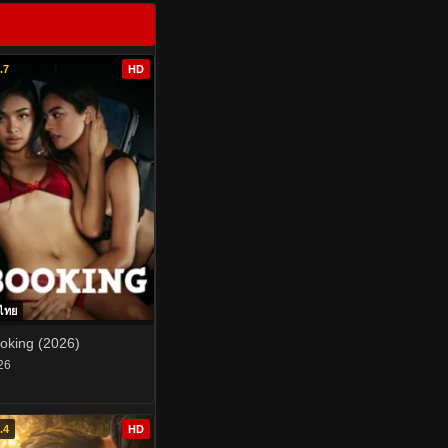
.7
HD
บไทย
oking (2026)
26
.4
HD