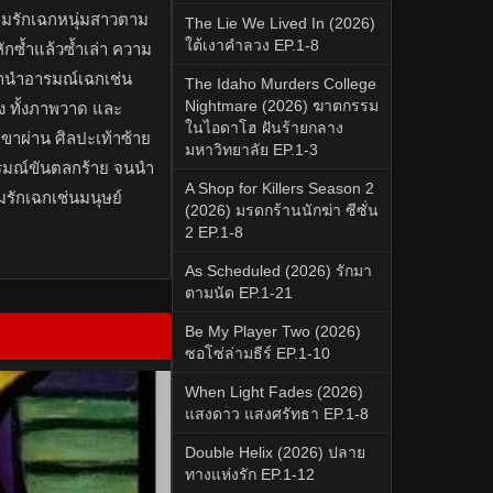
วามรักเฉกหนุ่มสาวตาม
The Lie We Lived In (2026)
ใต้เงาคำลวง EP.1-8
กหักซ้ำแล้วซ้ำเล่า ความ
รถนำอารมณ์เฉกเช่น
The Idaho Murders College
Nightmare (2026) ฆาตกรรม
อง ทั้งภาพวาด และ
ในไอดาโฮ ฝันร้ายกลาง
งเขาผ่าน ศิลปะเท้าซ้าย
มหาวิทยาลัย EP.1-3
ารมณ์ขันตลกร้าย จนนำ
A Shop for Killers Season 2
รักเฉกเช่นมนุษย์
(2026) มรดกร้านนักฆ่า ซีซั่น
2 EP.1-8
As Scheduled (2026) รักมา
ตามนัด EP.1-21
Be My Player Two (2026)
ซอโซ่ล่ามธีร์ EP.1-10
When Light Fades (2026)
แสงดาว แสงศรัทธา EP.1-8
Double Helix (2026) ปลาย
ทางแห่งรัก EP.1-12