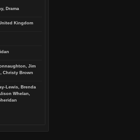
hy, Drama
 United Kingdom
idan
onnaughton, Jim
, Christy Brown
ay-Lewis, Brenda
 Alison Whelan,
Sheridan