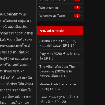
War สงคราม
7
นและช่วงถ่ายทำหนัง
Western ตะวันตก
2
ีมงานในกองถ่ายอุ้มเขา
ราวน์ หลังกล้องเป็น
รวมหนังภาคต่อ
มารถคว้าร างวัลนำชาย
 Left Foot เป็นตัวละคร
A Bona Fide Killer (2026)
คุณแม่สไนเปอร์ EP.1-14
การทางสมองมาตั้งแต่
้ายของเขา เกือบทั้ง
Play Me (2026) ซ้อมรัก เล่น
ักสู้ชีวิตห้ามย่นท้อต่อ
ใจ EP.1-8
รเขาก็ไม่เคยคิดจะงอ
The Affair Was Just The
 ที่เขาพยายามฝ่า
Beginning (2026) ชู้รัก
อำพรางเลือด EP.1-8
้นิ้วเท้าด้านซ้ายหนีบ
ว่า Mother ให้แม่ของ
Murder Club Liar s Table
(2026) EP.1-6
ขารู้ว่า “เขาก็คือหนึ่ง
ขาจะเป็นคนพิการ แต่
Final Project (2026) โปรเจ
กต์สุดท้าย EP.1-20
่างจากคนอื่น ๆ เลย