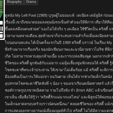
Biography
Drama
ดูหนัง My Left Foot (1989) บุรุษผู้ไม่ยอมแพ้ เดเนียล เดย์ลูอิส ก่อ
เรื่องนี้ เขาถึงขนาดยอมลงทุนนั่งรถเข็นทำตัวเองให้พิการ เที่ยวให้ท
ขึ้นลงเสมือนคนช่วยต ัวเองไม่ได้จริง ๆ เดเนียล ใช้ชีวิตเป็น คริสตี้ บ
เวลานานหลายเดือน สุดท้ายเขาก็ประสบความสำเร็จเมื่อเดเนียลสา
ไปนอนกอดเล่น ได้เป็นครั้งแรกในปี 1989 คริสตี้ บราวน์ ในเรื่อง My
ที่สร้างมาจากเรื่องจริง ของนักเขียนภาพและนวนิยายชาวไอริช ที่พิ
เกิด ไม่สามารถควบคุมกล้ามเนื้อ และการเปล่งเสียงพูด นอกจากเท้าซ
ชีวิตของ คริสตี้ ผูกพันธ์กับแม่มาก แม่อุ้มเลี้ยงฟูมฟักสอนให้ คริสตี้ รู้จ
โชคชะตาที่พระเจ้าประทาน ให้เขามาไม่เต็มร้อย แม้ คริสตี้ จะพิกา
มืองอตีนเป็นภาระให้แม่เขา จนวันตาย เห็นได้จากช่วงวัยเด็กในหนัง
อุปสรรคโชคชะตาชีวิตฟังพี่ ๆ น้อง ๆ ของเขาเรียนคณิตศาสตร์ แล้วใช
ชอค์กวาดรูปเรขาคณิตตาม รวมไปถึงฟัง จำ อักษร ABC แล้วเขียนคำ
เขาเห็น เพื่อสื่อให้รู้ว่า “คริสตี้รักแม่มากแค่ไหน” และพิสูจน์ให้พ่อของเ
ในเด็กฉลาดครอบครัวบราวน์คนหนึ่งนะ” ตลอดชีวิตของ คริสตี้ แม้เ
การแสดงออกทางอารมณ์เยี่ยงมนุษย์ทั่วไป คริสตี้ ไม่ได้มีความแตกต