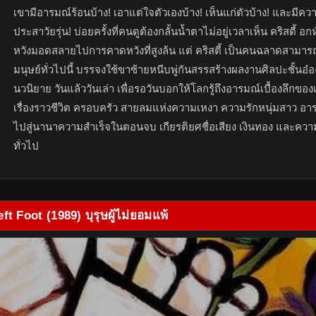
เขามีอารมณ์ร้อนบ้าง! เอาแต่ใจตัวเองบ้าง! เห็นแก่ตัวบ้าง! และมีค
ประสาวัยรุ่น! บ่อยครั้งที่คนดูต้องกลั้นน้ำตาไม่อยู่เวลาเห็น คริสตี้ อ
หวังมอดสลายไปการคาดหวังที่สูงล้น แต่ คริสตี้ เป็นคนฉลาดสามา
มนุษย์ทั่วไปนี้ บรรจงใช้ขาซ้ายหนีบพู่กันสรรสร้างผลงานศิลปะชั้นอ๋
นวนิยาย วันแล้ววันเล่า เพื่อรอวันบอกให้โลกรู้ถึงอารมณ์เบื้องลึกขอ
เรื่องราวชีวิต ครอบครัว สายลมแห่งความเหงา ความรักหนุ่มสาว อ
ไปสู่นานาความสำเร็จในตอนจบ เกียรติยศชื่อเสียง เงินทอง และความ
ทั่วไป
ft Foot (1989) บุรุษผู้ไม่ยอมแพ้