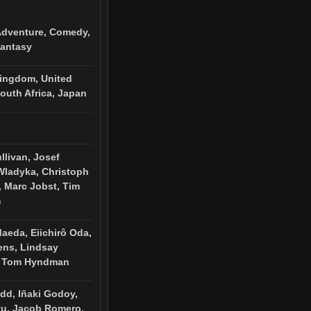
Adventure, Comedy,
Fantasy
ingdom, United
South Africa, Japan
livan, Josef
Wladyka, Christoph
 Marc Jobst, Tim
m
aeda, Eiichirô Oda,
ens, Lindsay
, Tom Hyndman
dd, Iñaki Godoy,
u, Jacob Romero,