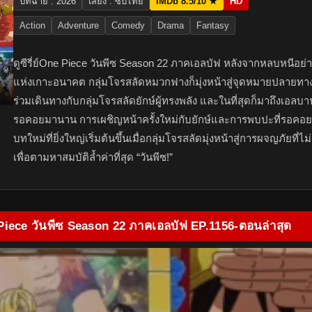
ปีที่ฉาย : 2026
เสียง : ซับไทย
IMDb 8.5/10 ★
HD
Action
Adventure
Comedy
Drama
Fantasy
ดูซีรี่ย์One Piece วันพีซ Season 22 ภาคเอลบัฟ หลังจากหลบหนีอย่
แห่งเกาะอนาคต กลุ่มโจรสลัดหมวกฟางก็มุ่งหน้าสู่จุดหมายปลายท
ร่วมเดินทางกับกลุ่มโจรสลัดยักษ์ผู้ทรงพลัง และในที่สุดก็มาถึงเอลบา
รอคอยมานาน การเผชิญหน้าครั้งใหม่กับยักษ์และการพบปะที่รอคอยมา
บทใหม่ที่ยิ่งใหญ่เริ่มต้นขึ้นเมื่อกลุ่มโจรสลัดมุ่งหน้าสู่การผจญภัยที่ไ
เพื่อตามหาสมบัติล้ำค่าที่สุด “วันพีซ!”
 Piece วันพีซ Season 22 ภาคเอลบัฟ EP.1156-ตอนล่าสุด