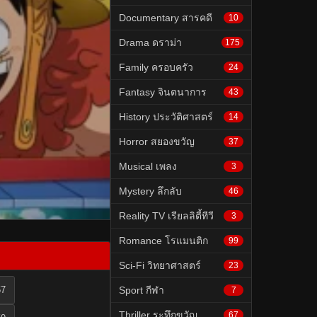
Documentary สารคดี
10
Drama ดราม่า
175
Family ครอบครัว
24
Fantasy จินตนาการ
43
History ประวัติศาสตร์
14
Horror สยองขวัญ
37
Musical เพลง
3
Mystery ลึกลับ
46
Reality TV เรียลลิตี้ทีวี
3
Romance โรแมนติก
99
Sci-Fi วิทยาศาสตร์
23
57
Sport กีฬา
7
Thriller ระทึกขวัญ
67