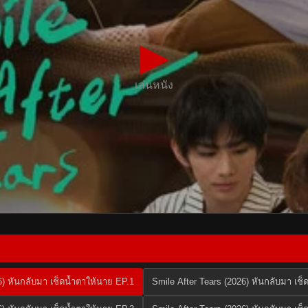
▶
เล่นหนัง
6) หันกลับมา เช็ดน้ำตาให้นาย EP.1
Smile After Tears (2026) หันกลับมา เช