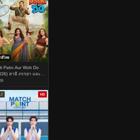
กย์ไทย
ti Patni Aur Woh Do
026) สามี ภรรยา และ
ยสองสาวตัวป่วน
26
.7
HD