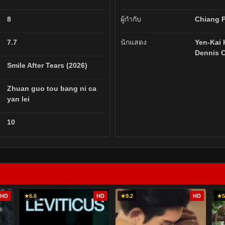
8
ผู้กำกับ
Chiang 
7.7
นักแสดง
Yen-Kai 
Dennis 
Smile After Tears (2026)
Zhuan guo tou bang ni ca
yan lei
10
HD
★
6.6
HD
★
9.2
HD
★
5