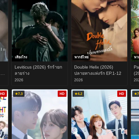
เสียงโรง
พากย์ไทย
พา
Leviticus (2026) รักร้ายก
Double Helix (2026)
Pa
.1-
ลายร่าง
ปลายทางแห่งรัก EP.1-12
(2
ยั
2026
2026
20
HD
★
7.3
HD
★
4.2
HD
★
7