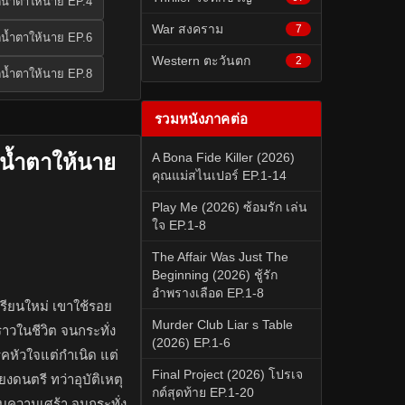
็ดน้ำตาให้นาย EP.4
War สงคราม
7
็ดน้ำตาให้นาย EP.6
Western ตะวันตก
2
็ดน้ำตาให้นาย EP.8
รวมหนังภาคต่อ
ดน้ำตาให้นาย
A Bona Fide Killer (2026)
คุณแม่สไนเปอร์ EP.1-14
Play Me (2026) ซ้อมรัก เล่น
ใจ EP.1-8
The Affair Was Just The
Beginning (2026) ชู้รัก
อำพรางเลือด EP.1-8
กเรียนใหม่ เขาใช้รอย
Murder Club Liar s Table
าวในชีวิต จนกระทั่ง
(2026) EP.1-6
โรคหัวใจแต่กำเนิด แต่
Final Project (2026) โปรเจ
ดนตรี ทว่าอุบัติเหตุ
กต์สุดท้าย EP.1-20
ับความเศร้า จนกระทั่ง