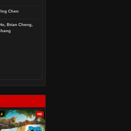
Ping Chen
Ho, Brian Cheng,
Chang
.8
HD