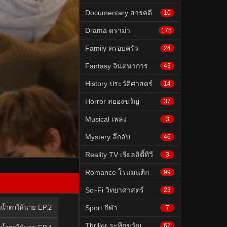
Documentary สารคดี
10
Drama ดราม่า
175
Family ครอบครัว
24
Fantasy จินตนาการ
43
History ประวัติศาสตร์
14
Horror สยองขวัญ
37
Musical เพลง
3
Mystery ลึกลับ
46
Reality TV เรียลลิตี้ทีวี
3
Romance โรแมนติก
99
Sci-Fi วิทยาศาสตร์
23
็ดน้ำตาให้นาย EP.2
Sport กีฬา
7
Thriller ระทึกขวัญ
67