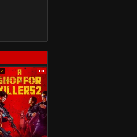
.2
HD