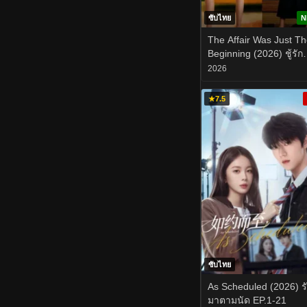
ซับไทย
N
The Affair Was Just T
Beginning (2026) ชู้รัก
อำพรางเลือด EP.1-8
2026
★
7.5
ซับไทย
As Scheduled (2026) ร
มาตามนัด EP.1-21