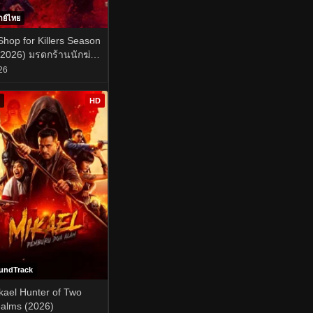
กย์ไทย
Shop for Killers Season
(2026) มรดกร้านนักฆ่า
ซั่น 2 EP.1-8
26
HD
undTrack
kael Hunter of Two
alms (2026)