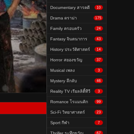
Documentary สารคดี
10
Drama ดราม่า
175
Family ครอบครัว
24
Fantasy จินตนาการ
43
History ประวัติศาสตร์
14
Horror สยองขวัญ
37
Musical เพลง
3
Mystery ลึกลับ
46
Reality TV เรียลลิตี้ทีวี
3
Romance โรแมนติก
99
Sci-Fi วิทยาศาสตร์
23
Sport กีฬา
7
Thriller ระทึกขวัญ
67