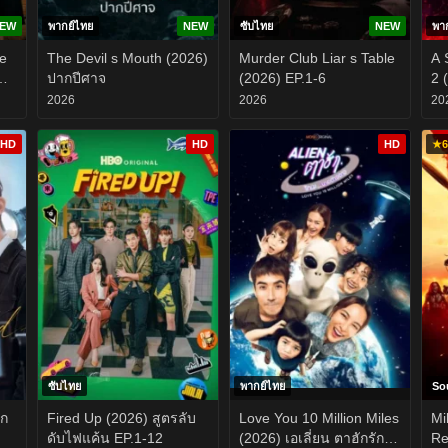
EW
พากย์ไทย
NEW
ซับไทย
NEW
พา
he
The Devil s Mouth (2026)
Murder Club Liar s Table
A 
ปากปีศาจ
(2026) EP.1-6
2 
ซี
2026
2026
20
HD
HD
HD
★
6
ซับไทย
พากย์ไทย
So
ัก
Fired Up (2026) สูตรลับ
Love You 10 Million Miles
Mi
ดับไฟแค้น EP.1-12
(2026) เอเลี่ยน ตาฮักรัก
Re