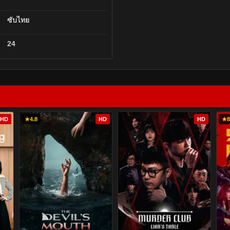
ซับไทย
24
HD
★
4.8
HD
HD
★
8