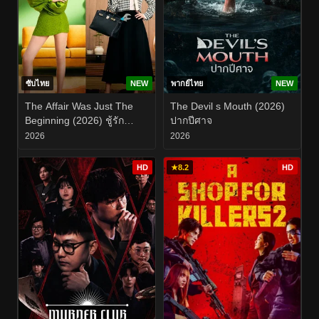
ซับไทย
NEW
พากย์ไทย
NEW
The Affair Was Just The
The Devil s Mouth (2026)
Beginning (2026) ชู้รัก
ปากปีศาจ
อำพรางเลือด EP.1-8
2026
2026
HD
★
8.2
HD