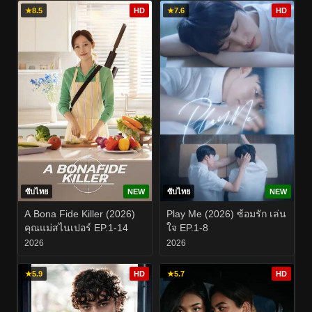
★
8.5
HD
★
7.6
HD
ซับไทย
NEW
ซับไทย
NEW
A Bona Fide Killer (2026)
Play Me (2026) ซ้อมรัก เล่น
คุณแม่สไนเปอร์ EP.1-14
ใจ EP.1-8
2026
2026
★
5.9
HD
★
5.7
HD