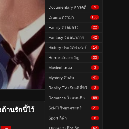
Documentary สารคดี
9
Drama ดราม่า
156
Family ครอบครัว
22
Fantasy จินตนาการ
42
History ประวัติศาสตร์
14
Horror สยองขวัญ
33
Musical เพลง
3
Mystery ลึกลับ
41
Reality TV เรียลลิตี้ทีวี
3
Romance โรแมนติก
89
Sci-Fi วิทยาศาสตร์
้านรักนี้ไว้
21
Sport กีฬา
6
Thriller ระทึกขวัญ
62