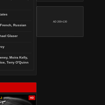
tates
AD 200×130
 French, Russian
hael Glaser
roy
eney, Moira Kelly,
ice, Terry O'Quinn
.2
HD