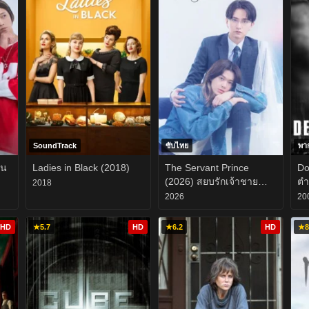
SoundTrack
ซับไทย
พา
ดน
Ladies in Black (2018)
The Servant Prince
Do
(2026) สยบรักเจ้าชาย
ตำ
2018
กลายเป็นทาส EP.1-8
2026
20
HD
★
5.7
HD
★
6.2
HD
★
8