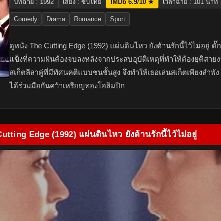
ปีที่ฉาย : 1992
เสียง : ซับไทย
IMDb 6.9/10 ★
เวลาฉาย : 101 นาที
Comedy
Drama
Romance
Sport
ดูหนัง The Cutting Edge (1992) แผ่นดินไหว ยังต้านรักนี้ไว้ไม่อยู่ ดั๊ก
แข็งที่ความฝันต้องจบลงหลังจากประสบอุบัติเหตุที่ทำให้ต้องยุติสา
สเก็ตลีลาคู่ที่มีทัศนคติแบบชนชั้นสูง จึงทำให้เธอเล่นสเก็ตเพียงลำพัง คู่
ได้ร่วมมือกันคว้าเหรียญทองโอลิมปิก
utting Edge (1992) แผ่นดินไหว ยังต้านรักนี้ไว้ไม่อยู่