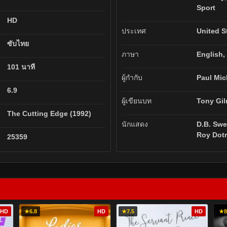
Sport
HD
ประเทศ
United S
ซับไทย
ภาษา
English,
101 นาที
ผู้กำกับ
Paul Mic
6.9
ผู้เขียนบท
Tony Gil
The Cutting Edge (1992)
นักแสดง
D.B. Swe
Roy Dotr
25359
HD
★
6.8
HD
★
7.5
HD
★
8