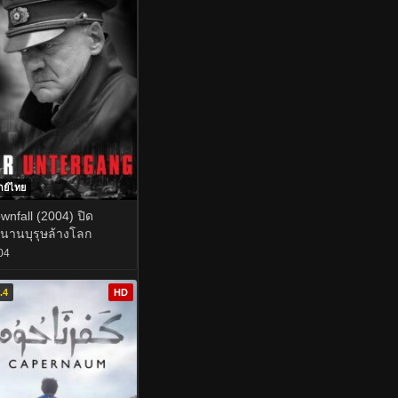
กย์ไทย
wnfall (2004) ปิด
นานบุรุษล้างโลก
04
.4
HD