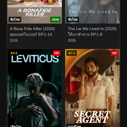
ซับไทย
NEW
ซับไทย
A Bona Fide Killer (2026)
The Lie We Lived In (2026)
คุณแม่สไนเปอร์ EP.1-14
ใต้เงาคำลวง EP.1-8
2026
2026
★
6.6
HD
★
7.2
HD
เสียงโรง
พากย์ไทย