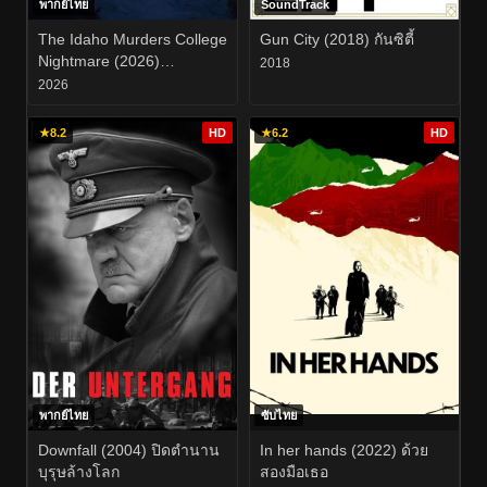
พากย์ไทย
SoundTrack
The Idaho Murders College
Gun City (2018) กันซิตี้
Nightmare (2026)
2018
ฆาตกรรมในไอดาโฮ ฝัน
2026
ร้ายกลางมหาวิทยาลัย EP.1-
3
★
8.2
HD
★
6.2
HD
พากย์ไทย
ซับไทย
Downfall (2004) ปิดตำนาน
In her hands (2022) ด้วย
บุรุษล้างโลก
สองมือเธอ