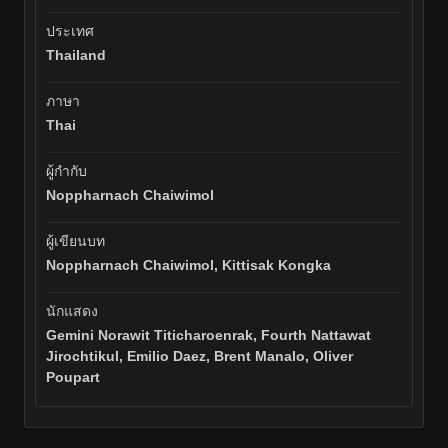
ประเทศ
Thailand
ภาษา
Thai
ผู้กำกับ
Noppharnach Chaiwimol
ผู้เขียนบท
Noppharnach Chaiwimol, Kittisak Kongka
นักแสดง
Gemini Norawit Titicharoenrak, Fourth Nattawat
Jirochtikul, Emilio Daez, Brent Manalo, Oliver
Poupart