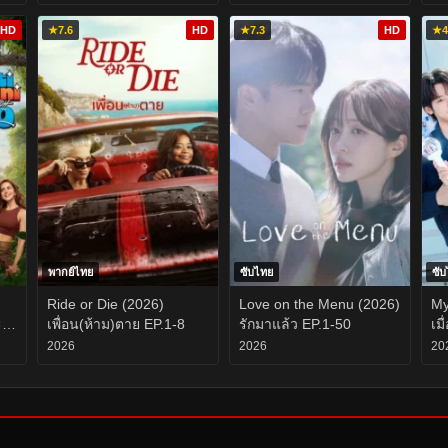
HD
★
7.6
HD
★
7.3
HD
★
4
พากย์ไทย
ซับไทย
ซั
Ride or Die (2026)
Love on the Menu (2026)
My
ะ
เพื่อน(ห้าม)ตาย EP.1-8
รักมาแล้ว EP.1-50
เม
บร
2026
2026
20