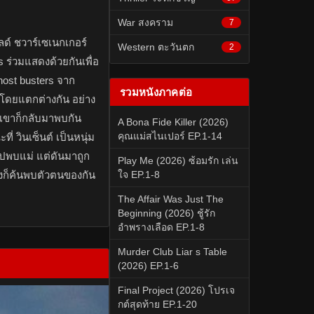
War สงคราม
7
นลด์ ชวาร์เซเนกเกอร์
Western ตะวันตก
2
s ร่วมแสดงด้วยกันเพื่อ
ost busters จาก
รวมหนังภาคต่อ
ดยแตกต่างกัน อย่าง
วกเขาก็กลับมาพบกัน
A Bona Fide Killer (2026)
คุณแม่สไนเปอร์ EP.1-14
ี่ วินเซ็นต์ เป็นหนุ่ม
ะไปพบแม่ แต่ดันมาถูก
Play Me (2026) ซ้อมรัก เล่น
สองก็ค้นพบตัวตนของกัน
ใจ EP.1-8
The Affair Was Just The
Beginning (2026) ชู้รัก
อำพรางเลือด EP.1-8
Murder Club Liar s Table
(2026) EP.1-6
Final Project (2026) โปรเจ
กต์สุดท้าย EP.1-20