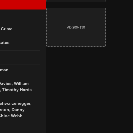
AD 200×130
 Crime
tates
tman
Davies, William
 Timothy Harris
Schwarzenegger,
eston, Danny
 Chloe Webb