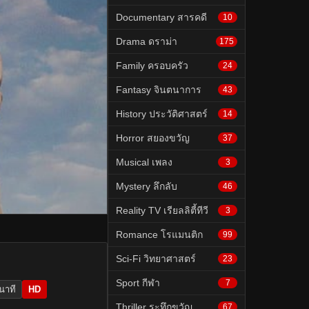
Documentary สารคดี
10
Drama ดราม่า
175
Family ครอบครัว
24
Fantasy จินตนาการ
43
History ประวัติศาสตร์
14
Horror สยองขวัญ
37
Musical เพลง
3
Mystery ลึกลับ
46
Reality TV เรียลลิตี้ทีวี
3
Romance โรแมนติก
99
Sci-Fi วิทยาศาสตร์
23
Sport กีฬา
7
นาที
HD
Thriller ระทึกขวัญ
67