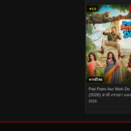
ไอดาโฮ ฝันร้ายกลาง
มหาวิทยาลัย EP.1-3
★
5.8
พากย์ไทย
Pati Patni Aur Woh Do
(2026) สามี ภรรยา แล
ยัยสองสาวตัวป่วน
2026