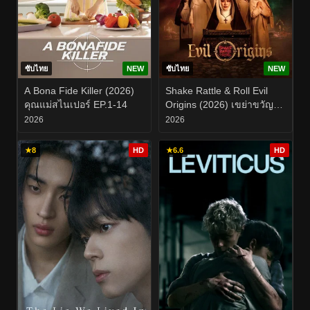
ซับไทย
NEW
ซับไทย
NEW
A Bona Fide Killer (2026)
Shake Rattle & Roll Evil
คุณแม่สไนเปอร์ EP.1-14
Origins (2026) เขย่าขวัญ
สั่นผวา ที่มาแห่งความชั่วร้าย
2026
2026
★
8
HD
★
6.6
HD