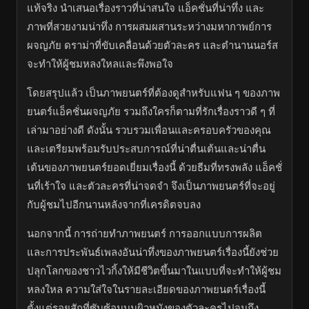
แท้จริง นำเสนอเรื่องราวที่น่าสนใจ แอ็คชั่นที่น่าทึ่ง และ
ภาพที่สวยงามน่าทึ่ง การผสมผสานระหว่างมหากาพย์การ
ผจญภัย ดราม่าที่ขับเคลื่อนด้วยตัวละคร และตำนานนอร์ส
จะทำให้ผู้ชมหลงใหลและพึงพอใจ
โดยสรุปแล้ว เป็นภาพยนตร์ที่ต้องดูสำหรับแฟน ๆ ของภาพ
ยนตร์แอ็คชั่นผจญภัย รวมถึงใครก็ตามที่รักเรื่องราวดี ๆ ที่
เล่ามาอย่างดี ดังนั้น รวบรวมเพื่อนและครอบครัวของคุณ
และเตรียมพร้อมรับประสบการณ์ที่น่าตื่นเต้นและน่าตื่น
เต้นของภาพยนตร์ยอดเยี่ยมเรื่องนี้ ด้วยธีมที่ทรงพลัง แอ็คชั่
นที่เร้าใจ และตัวละครที่น่าจดจำ จึงเป็นภาพยนตร์ที่จะอยู่
กับผู้ชมไปอีกนานหลังจากที่เครดิตจบลง
นอกจากนี้ การถ่ายทำภาพยนตร์ การออกแบบการผลิต
และการประพันธ์เพลงอันน่าทึ่งของภาพยนตร์เรื่องนี้ยังช่วย
ปลุกโลกของชาวไวกิ้งให้มีชีวิตขึ้นมาในแบบที่จะทำให้ผู้ชม
หลงใหล ความใส่ใจในรายละเอียดของภาพยนตร์เรื่องนี้
ตั้งแต่รอยสักที่ซับซ้อนบนผิวหนังของตัวละครไปจนถึง