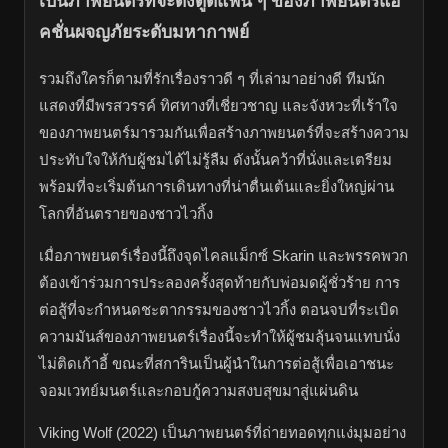
เป็นภาพยนตร์ที่จะดึงดูดแฟน ๆ ของภาพยนตร์แอ
คชั่นผจญภัยระดับมหากาพย์
รวมถึงใครก็ตามที่รักเรื่องราวดี ๆ ที่เล่ามาอย่างดี ทีมนัก
แสดงที่มีพรสวรรค์ ทิศทางที่เชี่ยวชาญ และจังหวะที่เร้าใจ
ของภาพยนตร์มารวมกันเพื่อสร้างภาพยนตร์ที่จะสร้างความ
ประทับใจให้กับผู้ชมได้ไม่รู้ลืม ดังนั้นคว้าที่นั่งและเตรียม
พร้อมที่จะเริ่มต้นการเดินทางที่น่าตื่นเต้นและยิ่งใหญ่ผ่าน
โลกที่อันตรายของชาวไวกิ้ง
เมื่อภาพยนตร์เรื่องนี้ถึงจุดไคลแม็กซ์ Skarin และพรรคพวก
ต้องเข้าร่วมการประลองครั้งสุดท้ายกับพ่อมดผู้ชั่วร้าย การ
ต่อสู้ที่จะกำหนดชะตากรรมของชาวไวกิ้ง ตอนจบที่ระเบิด
ความมันส์ของภาพยนตร์เรื่องนี้จะทำให้ผู้ชมลุ้นจนแทบนั่ง
ไม่ติดเก้าอี้ ขณะที่สการินเป็นผู้นำในการต่อสู้เพื่อเอาชนะ
จอมเวทย์มนตร์และกอบกู้ความสงบสุขมาสู่แผ่นดิน
Viking Wolf (2022) เป็นภาพยนตร์ที่ถ่ายทอดทุกแง่มุมอย่าง