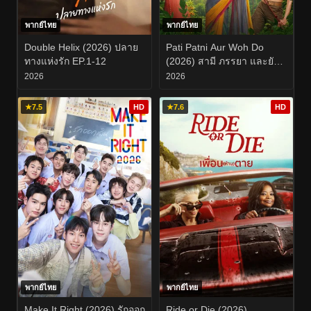
พากย์ไทย
พากย์ไทย
Double Helix (2026) ปลาย
Pati Patni Aur Woh Do
ทางแห่งรัก EP.1-12
(2026) สามี ภรรยา และยัย
สองสาวตัวป่วน
2026
2026
★
7.5
HD
★
7.6
HD
พากย์ไทย
พากย์ไทย
Make It Right (2026) รักออก
Ride or Die (2026)