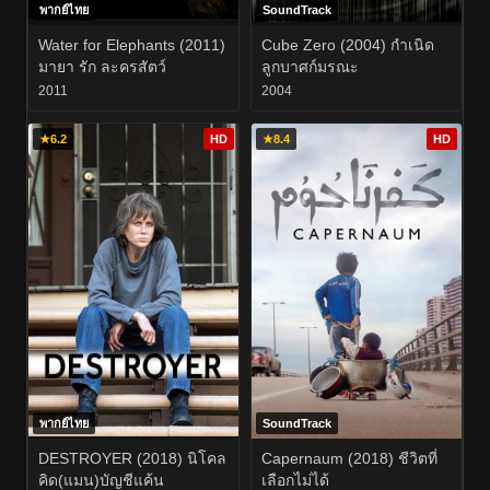
พากย์ไทย
SoundTrack
Water for Elephants (2011)
Cube Zero (2004) กำเนิด
มายา รัก ละครสัตว์
ลูกบาศก์มรณะ
2011
2004
★
6.2
HD
★
8.4
HD
พากย์ไทย
SoundTrack
DESTROYER (2018) นิโคล
Capernaum (2018) ชีวิตที่
คิด(แมน)บัญชีแค้น
เลือกไม่ได้