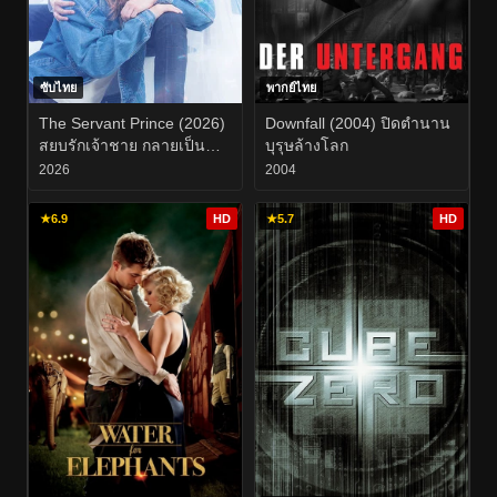
ซับไทย
พากย์ไทย
The Servant Prince (2026)
Downfall (2004) ปิดตำนาน
สยบรักเจ้าชาย กลายเป็น
บุรุษล้างโลก
ทาส EP.1-8
2026
2004
★
6.9
HD
★
5.7
HD