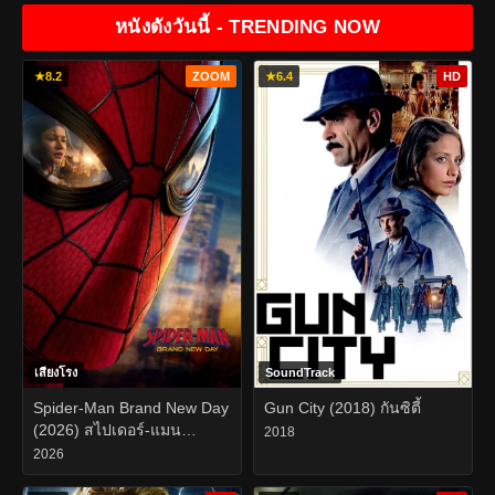
หนังดังวันนี้ - TRENDING NOW
★
8.2
ZOOM
★
6.4
HD
เสียงโรง
SoundTrack
Spider-Man Brand New Day
Gun City (2018) กันซิตี้
(2026) สไปเดอร์-แมน
2018
แบรนด์ นิว เดย์
2026