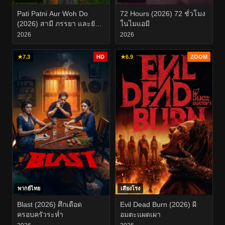
Pati Patni Aur Woh Do
72 Hours (2026) 72 ชั่วโมง
(2026) สามี ภรรยา และยัย
ในไมแอมี
สองสาวตัวป่วน
2026
2026
★
7.3
HD
★
6.9
ZOOM
พากย์ไทย
เสียงโรง
Blast (2026) ศึกเดือด
Evil Dead Burn (2026) ผี
ครอบครัวระห่ำ
อมตะแผดเผา