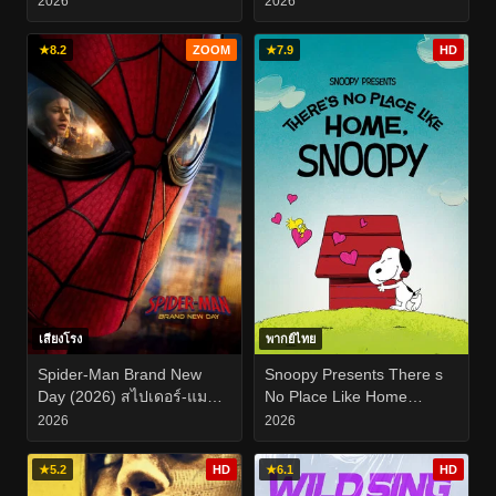
2026
2026
★
8.2
ZOOM
★
7.9
HD
เสียงโรง
พากย์ไทย
Spider-Man Brand New
Snoopy Presents There s
Day (2026) สไปเดอร์-แมน
No Place Like Home
แบรนด์ นิว เดย์
Snoopy (2026)
2026
2026
★
5.2
HD
★
6.1
HD