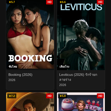
★
5.7
HD
★
6.6
HD
ซับไทย
เสียงโรง
Booking (2026)
Leviticus (2026) รักร้ายก
ลายร่าง
2026
2026
★
7.2
HD
★
5.8
HD