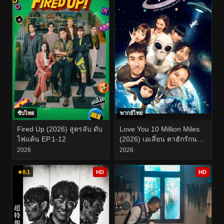
ซับไทย
พากย์ไทย
Fired Up (2026) สูตรลับ ดับ
Love You 10 Million Miles
ไฟแค้น EP.1-12
(2026) เอเลี่ยน ตาฮักรักนะ
นายต่างดาว EP.1-6
2026
2026
★
8.1
HD
HD