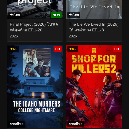
ซับไทย
NEW
ซับไทย
Final Project (2026) โปรเจ
The Lie We Lived In (2026)
กต์สุดท้าย EP.1-20
ใต้เงาคำลวง EP.1-8
2026
2026
★
6.9
HD
★
8.2
HD
พากย์ไทย
พากย์ไทย