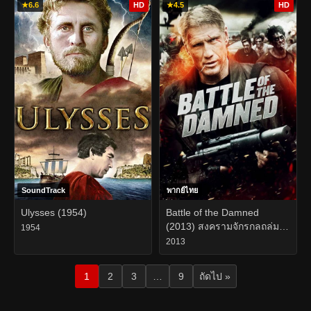
★
6.6
HD
★
4.5
HD
SoundTrack
พากย์ไทย
Ulysses (1954)
Battle of the Damned
(2013) สงครามจักรกลถล่ม
1954
กองทัพซอมบี้
2013
1
2
3
…
9
ถัดไป »