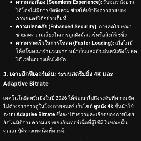
ความต่อเนื่อง (Seamless Experience):
รับชมหนังยาว
ได้โดยไม่มีการขัดจังหวะ ช่วยให้เข้าถึงอรรถรสของ
ภาพยนตร์ได้อย่างเต็มที่
ความปลอดภัย (Enhanced Security):
การลดโฆษณา
ช่วยลดความเสี่ยงในการถูกฝังมัลแวร์หรือลิงก์ฟิชชิ่ง
ความรวดเร็วในการโหลด (Faster Loading):
เมื่อไม่มี
โค้ดโฆษณาจำนวนมาก หน้าเว็บและตัวเล่นหนังจึงโหลด
ได้ไวขึ้นอย่างเห็นได้ชัด
3. เจาะลึกฟีเจอร์เด่น: ระบบสตรีมมิ่ง 4K และ
Adaptive Bitrate
เทคโนโลยีสตรีมมิ่งในปี 2026 ได้พัฒนาไปถึงระดับที่ความชัด
ไม่ต่างจากการดูในโรงภาพยนตร์
เว็บไซต์
ดูหนัง 4k
ชั้นนำใช้
ระบบ
Adaptive Bitrate
ซึ่งจะปรับความละเอียดของภาพโดย
อัตโนมัติตามความแรงของอินเทอร์เน็ตที่ผู้ใช้มีในขณะนั้น
คุณสมบัติทางเทคนิคที่ควรมี: