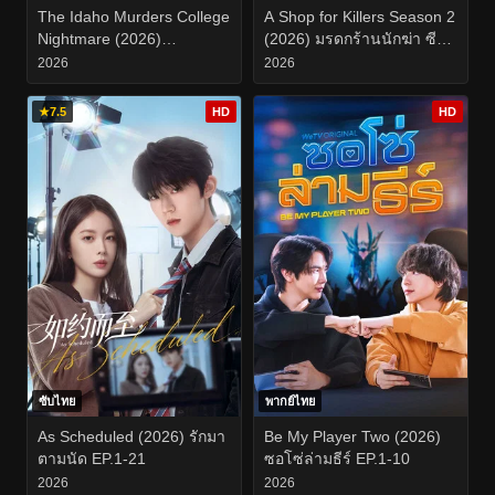
The Idaho Murders College
A Shop for Killers Season 2
Nightmare (2026)
(2026) มรดกร้านนักฆ่า ซี
ฆาตกรรมในไอดาโฮ ฝัน
ซั่น 2 EP.1-8
2026
2026
ร้ายกลางมหาวิทยาลัย EP.1-
3
★
7.5
HD
HD
ซับไทย
พากย์ไทย
As Scheduled (2026) รักมา
Be My Player Two (2026)
ตามนัด EP.1-21
ซอโซ่ล่ามธีร์ EP.1-10
2026
2026