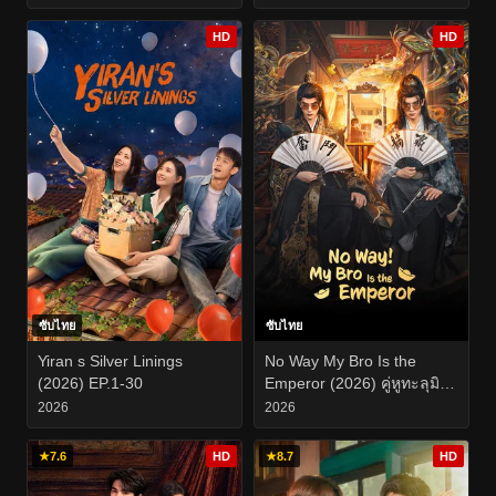
HD
HD
ซับไทย
ซับไทย
Yiran s Silver Linings
No Way My Bro Is the
(2026) EP.1-30
Emperor (2026) คู่หูทะลุมิติ
ป่วนวังหลวง EP.1-24
2026
2026
★
7.6
HD
★
8.7
HD