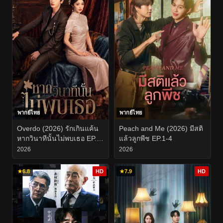
พากย์ไทย
พากย์ไทย
Overdo (2026) รักเกินแค้น
Peach and Me (2026) มีสติ
หากวินาทีนั้นไม่พบเธอ EP.1-
แล้วลูกพีช EP.1-4
33
2026
2026
★
6.8
HD
★
7.9
HD