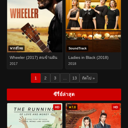
พากย์ไทย
SoundTrack
Wheeler (2017) คนข้ามฝัน
Ladies in Black (2018)
2017
2018
1
2
3
…
13
ถัดไป »
ซีรี่ย์ล่าสุด
HD
★
7.8
HD