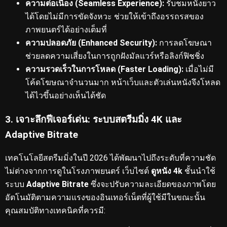
ความต่อเนื่อง (Seamless Experience):
รับชมหนังยาว
ได้โดยไม่มีการขัดจังหวะ ช่วยให้เข้าถึงอรรถรสของ
ภาพยนตร์ได้อย่างเต็มที่
ความปลอดภัย (Enhanced Security):
การลดโฆษณา
ช่วยลดความเสี่ยงในการถูกฝังมัลแวร์หรือลิงก์ฟิชชิ่ง
ความรวดเร็วในการโหลด (Faster Loading):
เมื่อไม่มี
โค้ดโฆษณาจำนวนมาก หน้าเว็บและตัวเล่นหนังจึงโหลด
ได้ไวขึ้นอย่างเห็นได้ชัด
3. เจาะลึกฟีเจอร์เด่น: ระบบสตรีมมิ่ง 4K และ
Adaptive Bitrate
เทคโนโลยีสตรีมมิ่งในปี 2026 ได้พัฒนาไปถึงระดับที่ความชัด
ไม่ต่างจากการดูในโรงภาพยนตร์
เว็บไซต์
ดูหนัง 4k
ชั้นนำใช้
ระบบ
Adaptive Bitrate
ซึ่งจะปรับความละเอียดของภาพโดย
อัตโนมัติตามความแรงของอินเทอร์เน็ตที่ผู้ใช้มีในขณะนั้น
คุณสมบัติทางเทคนิคที่ควรมี: