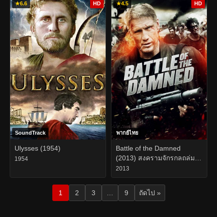
★
6.6
HD
★
4.5
HD
SoundTrack
พากย์ไทย
Ulysses (1954)
Battle of the Damned
(2013) สงครามจักรกลถล่ม
1954
กองทัพซอมบี้
2013
1
2
3
…
9
ถัดไป »