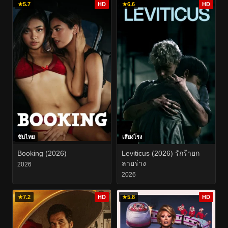
★
5.7
HD
★
6.6
HD
ซับไทย
เสียงโรง
Booking (2026)
Leviticus (2026) รักร้ายก
ลายร่าง
2026
2026
★
7.2
HD
★
5.8
HD