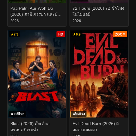
Pati Patni Aur Woh Do
72 Hours (2026) 72 ชั่วโมง
(2026) สามี ภรรยา และยัย
ในไมแอมี
สองสาวตัวป่วน
2026
2026
★
7.3
HD
★
6.9
ZOOM
พากย์ไทย
เสียงโรง
Blast (2026) ศึกเดือด
Evil Dead Burn (2026) ผี
ครอบครัวระห่ำ
อมตะแผดเผา