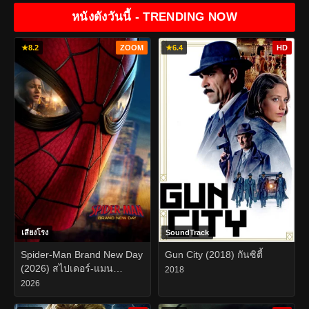
หนังดังวันนี้ - TRENDING NOW
★
8.2
ZOOM
★
6.4
HD
เสียงโรง
SoundTrack
Spider-Man Brand New Day
Gun City (2018) กันซิตี้
(2026) สไปเดอร์-แมน
2018
แบรนด์ นิว เดย์
2026