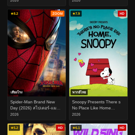
2026
2026
★
8.2
ZOOM
★
7.9
HD
เสียงโรง
พากย์ไทย
Spider-Man Brand New
Snoopy Presents There s
Day (2026) สไปเดอร์-แมน
No Place Like Home
แบรนด์ นิว เดย์
Snoopy (2026)
2026
2026
★
5.2
HD
★
6.1
HD