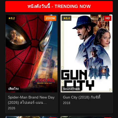
หนังดังวันนี้ - TRENDING NOW
★
8.2
ZOOM
★
6.4
HD
เสียงโรง
SoundTrack
Spider-Man Brand New Day
Gun City (2018) กันซิตี้
(2026) สไปเดอร์-แมน
2018
แบรนด์ นิว เดย์
2026