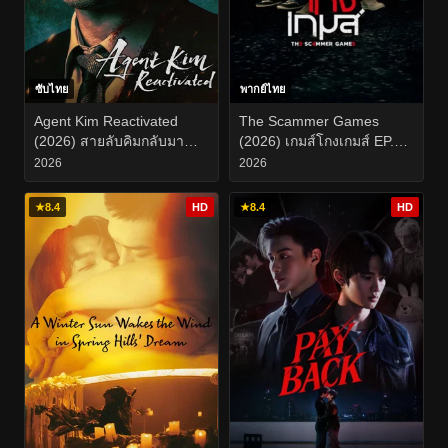
ซับไทย
พากย์ไทย
Agent Kim Reactivated
The Scammer Games
(2026) สายลับคิมกลับมา
(2026) เกมส์โกงเกมส์ EP.1-
แล้ว EP.1-10
19
2026
2026
★
8.4
HD
★
8.4
HD