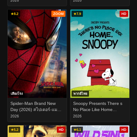
2026
2026
★
8.2
ZOOM
★
7.9
HD
เสียงโรง
พากย์ไทย
Spider-Man Brand New
Snoopy Presents There s
Day (2026) สไปเดอร์-แมน
No Place Like Home
แบรนด์ นิว เดย์
Snoopy (2026)
2026
2026
★
5.2
HD
★
6.1
HD