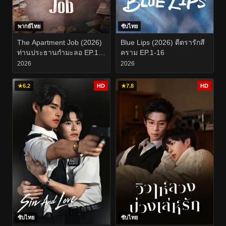
พากย์ไทย
ซับไทย
The Apartment Job (2026)
Blue Lips (2026) ตีตรารักสี
ท่านประธานกำมะลอ EP.1-
คราม EP.1-16
12
2026
2026
★
6.2
HD
★
7.8
HD
ซับไทย
ซับไทย