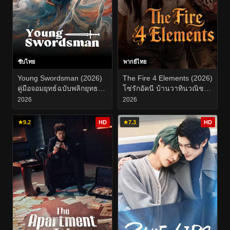
ซับไทย
พากย์ไทย
Young Swordsman (2026)
The Fire 4 Elements (2026)
คู่มือจอมยุทธ์ฉบับพลิกยุทธภพ
โซ่รักอัคนี บ้านวาทินวณิช
EP.1-26
EP.1-8
2026
2026
★
9.2
HD
★
7.3
HD