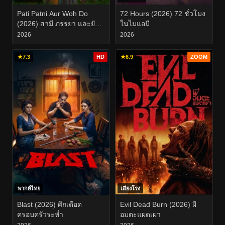
Pati Patni Aur Woh Do
72 Hours (2026) 72 ชั่วโมง
(2026) สามี ภรรยา และยัย
ในไมแอมี
สองสาวตัวป่วน
2026
2026
★
7.3
HD
★
6.9
ZOOM
พากย์ไทย
เสียงโรง
Blast (2026) ศึกเดือด
Evil Dead Burn (2026) ผี
ครอบครัวระห่ำ
อมตะแผดเผา