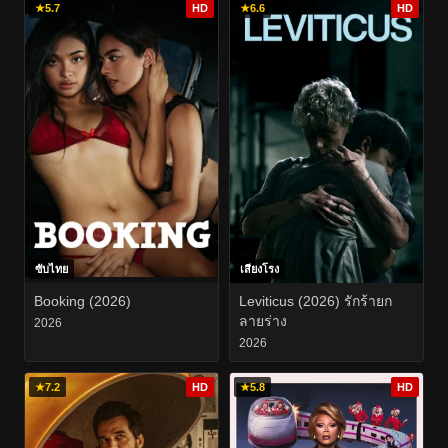
★
5.7
HD
★
6.6
HD
ซับไทย
เสียงโรง
Booking (2026)
Leviticus (2026) รักร้ายก
ลายร่าง
2026
2026
★
7.2
HD
★
5.8
HD