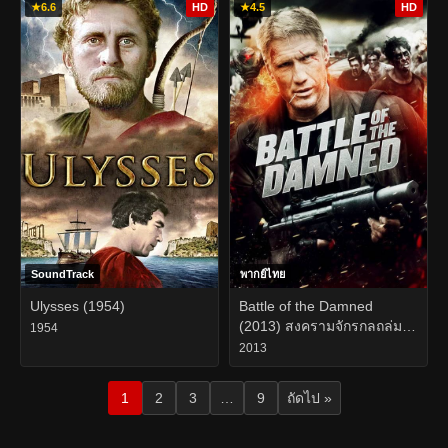
★
6.6
HD
★
4.5
HD
SoundTrack
พากย์ไทย
Ulysses (1954)
Battle of the Damned
(2013) สงครามจักรกลถล่ม
1954
กองทัพซอมบี้
2013
1
2
3
…
9
ถัดไป »