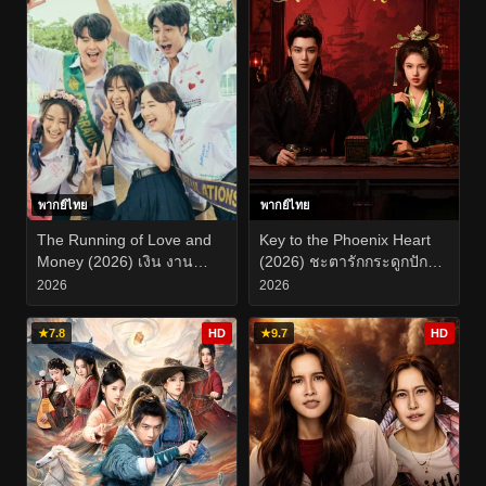
พากย์ไทย
พากย์ไทย
The Running of Love and
Key to the Phoenix Heart
Money (2026) เงิน งาน
(2026) ชะตารักกระดูกปักษา
ความรัก EP.1-19
EP.1-28
2026
2026
★
7.8
HD
★
9.7
HD