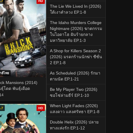
.7
HD
The Lie We Lived In (2026)
ใต้เงาคำลวง EP.1-8
The Idaho Murders College
Nightmare (2026) ฆาตกรรม
ในไอดาโฮ ฝันร้ายกลาง
มหาวิทยาลัย EP.1-3
A Shop for Killers Season 2
(2026) มรดกร้านนักฆ่า ซีซั่น
2 EP.1-8
As Scheduled (2026) รักมา
กย์ไทย
ตามนัด EP.1-21
ick Mansions (2014)
นธุ์โดด พันธุ์เดือด
Be My Player Two (2026)
14
ซอโซ่ล่ามธีร์ EP.1-10
When Light Fades (2026)
.7
HD
แสงดาว แสงศรัทธา EP.1-8
Double Helix (2026) ปลาย
ทางแห่งรัก EP.1-12