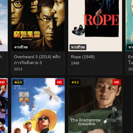
พากย์ไทย
พากย์ไทย
พา
ก
Overheard 3 (2014) พลิก
Rope (1948)
En
ภารกิจสั่งตาย 3
โน
1948
2014
20
HD
★
5.9
HD
★
9.2
HD