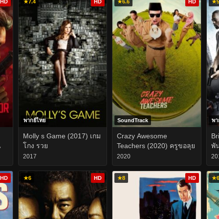
HD
★
7.4
HD
★
6.6
HD
★
5
พากย์ไทย
SoundTrack
พา
Molly s Game (2017) เกม
Crazy Awesome
Br
น
โกง รวย
Teachers (2020) ครูขอลุย
พั
2017
2020
20
HD
★
6
HD
★
8
HD
★
6