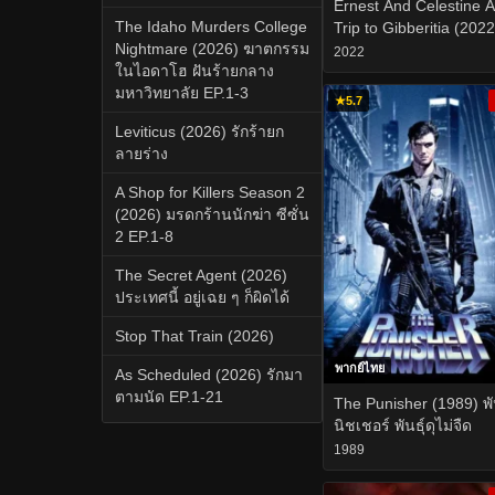
Ernest And Celestine A
The Idaho Murders College
Trip to Gibberitia (2022
Nightmare (2026) ฆาตกรรม
2022
ในไอดาโฮ ฝันร้ายกลาง
มหาวิทยาลัย EP.1-3
★
5.7
Leviticus (2026) รักร้ายก
ลายร่าง
A Shop for Killers Season 2
(2026) มรดกร้านนักฆ่า ซีซั่น
2 EP.1-8
The Secret Agent (2026)
ประเทศนี้ อยู่เฉย ๆ ก็ผิดได้
Stop That Train (2026)
พากย์ไทย
As Scheduled (2026) รักมา
ตามนัด EP.1-21
The Punisher (1989) พ
นิชเชอร์ พันธุ์ดุไม่จืด
1989