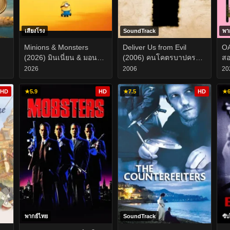
เสียงโรง
SoundTrack
พา
Minions & Monsters
Deliver Us from Evil
OA
(2026) มินเนี่ยน & มอนส
(2006) คนโคตรบาปคราบ
สอ
เตอร์
นักบุญ
2026
2006
20
HD
★
5.9
HD
★
7.5
HD
★
6
พากย์ไทย
SoundTrack
ซั