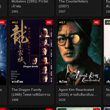
Mobsters (1991) กำเนิด
The Counterfeiters
Ey
)
เจ้าพ่อ
(2007)
ดั
1991
2007
19
HD
★
6.2
HD
★
8.7
HD
★
5
พากย์ไทย
ซับไทย
เสี
ัน
The Dragon Family
Agent Kim Reactivated
No
(1988) โหดตามพินัยกรรม
(2026) สายลับคิมกลับมา
20
แล้ว EP.1-10
1988
2026