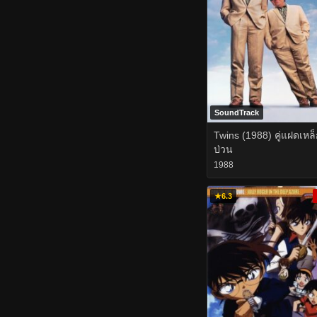
SoundTrack
Twins (1988) คู่แฝดเหล็
ป่วน
1988
★
6.3