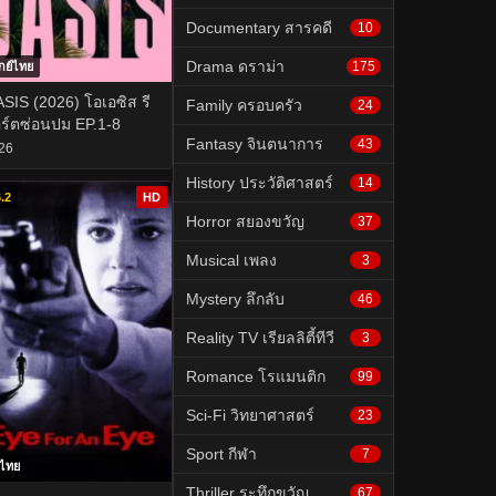
Documentary สารคดี
10
Drama ดราม่า
175
กย์ไทย
SIS (2026) โอเอซิส รี
Family ครอบครัว
24
ร์ตซ่อนปม EP.1-8
Fantasy จินตนาการ
43
26
History ประวัติศาสตร์
14
.2
HD
Horror สยองขวัญ
37
Musical เพลง
3
Mystery ลึกลับ
46
Reality TV เรียลลิตี้ทีวี
3
Romance โรแมนติก
99
Sci-Fi วิทยาศาสตร์
23
Sport กีฬา
7
บไทย
Thriller ระทึกขวัญ
67