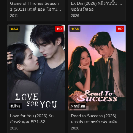
Game of Thrones Season
Ek Din (2026) หนึ่งวันนั้น …
1 (2011) เกมส์ ออฟ โธรนส์
ขอฉันรักเธอ
มหาศึกชิงบัลลังก์ ซีซั่น 1
2011
2026
EP.1-10
★
8.3
HD
★
7.8
HD
ซับไทย
พากย์ไทย
Love for You (2026) รัก
Road to Success (2026)
สำหรับคุณ EP.1-32
ดาวประกายพร่างพรายฝัน
EP.1-32
2026
2026