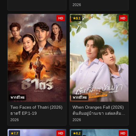
2026
HD
★
9.1
HD
พากย์ไทย
พากย์ไทย
Two Faces of Thatri (2026)
When Oranges Fall (2026)
ธาตรี EP.1-19
ต้นส้มอยู่บ้านเขา แต่ผลส้ม
หล่นมาบ้านเราตลอดเลย
2026
2026
EP.1-12
★
7.7
HD
★
8.2
HD