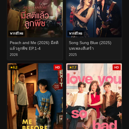
พากย์ไทย
พากย์ไทย
Peach and Me (2026) มีสติ
Song Sung Blue (2025)
แล้วลูกพีช EP.1-4
บทเพลงสีเศร้า
2026
2025
★
6.2
HD
★
7.7
HD