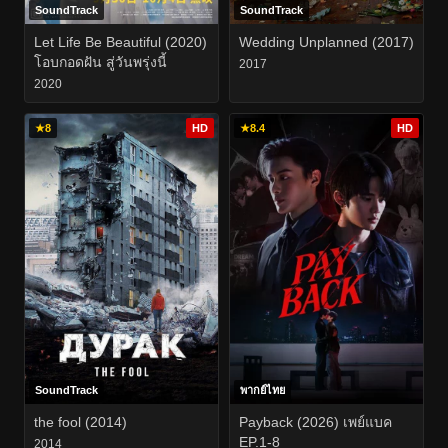
SoundTrack
SoundTrack
Let Life Be Beautiful (2020)
Wedding Unplanned (2017)
โอบกอดฝัน สู่วันพรุ่งนี้
2017
2020
★
8
HD
★
8.4
HD
SoundTrack
พากย์ไทย
the fool (2014)
Payback (2026) เพย์แบค
EP.1-8
2014