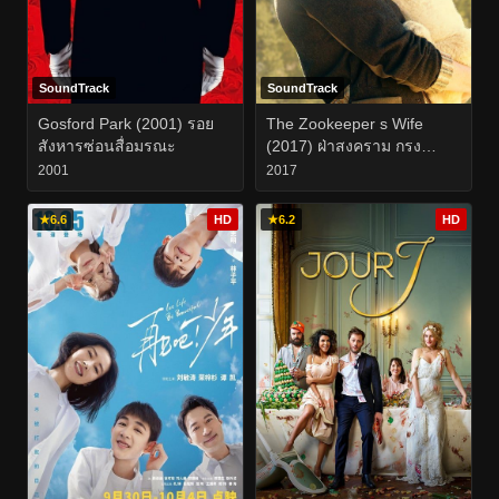
SoundTrack
SoundTrack
Gosford Park (2001) รอย
The Zookeeper s Wife
สังหารซ่อนสื่อมรณะ
(2017) ฝ่าสงคราม กรง
สมรภูมิ
2001
2017
★
6.6
HD
★
6.2
HD