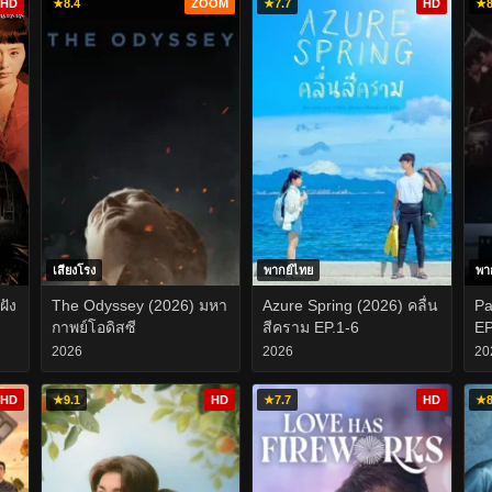
HD
★
8.4
ZOOM
★
7.7
HD
★
8
เสียงโรง
พากย์ไทย
พา
ฝัง
The Odyssey (2026) มหา
Azure Spring (2026) คลื่น
Pa
กาพย์โอดิสซี
สีคราม EP.1-6
EP
2026
2026
20
HD
★
9.1
HD
★
7.7
HD
★
8