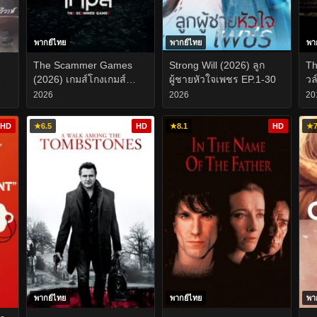
พากย์ไทย
พากย์ไทย
พา
)
The Scammer Games
Strong Will (2026) ลูก
Th
2
(2026) เกมส์โกงเกมส์
ผู้ชายหัวใจเพชร EP.1-30
วล
EP.1-19
2026
2026
20
HD
★
6.5
HD
★
8.1
HD
★
7
พากย์ไทย
พากย์ไทย
พา