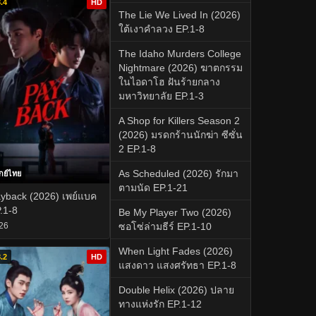
.4
HD
The Lie We Lived In (2026)
ใต้เงาคำลวง EP.1-8
The Idaho Murders College
Nightmare (2026) ฆาตกรรม
ในไอดาโฮ ฝันร้ายกลาง
มหาวิทยาลัย EP.1-3
A Shop for Killers Season 2
(2026) มรดกร้านนักฆ่า ซีซั่น
2 EP.1-8
As Scheduled (2026) รักมา
กย์ไทย
ตามนัด EP.1-21
yback (2026) เพย์แบค
.1-8
Be My Player Two (2026)
26
ซอโซ่ล่ามธีร์ EP.1-10
When Light Fades (2026)
.2
HD
แสงดาว แสงศรัทธา EP.1-8
Double Helix (2026) ปลาย
ทางแห่งรัก EP.1-12