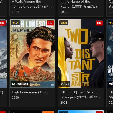
ดิ
A Walk Among the
In the Name of the
Ca
Tombstones (2014) พลิก
Father (1993) ด้วยเกียรติ
หั
เกมนรกล่าสุดโลก
ของพ่อ
2014
1993
20
HD
★
5.4
HD
★
6.9
HD
★
6
SoundTrack
ซับไทย
ซั
1)
High Lonesome (1950)
[NETFLIX] Two Distant
Th
Strangers (2021) หนึ่งวัน
ว
1950
อันตราย
2021
20