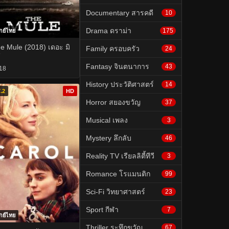
Documentary สารคดี
10
Drama ดราม่า
175
กย์ไทย
e Mule (2018) เดอะ มิ
Family ครอบครัว
24
์
Fantasy จินตนาการ
43
18
History ประวัติศาสตร์
14
.2
HD
Horror สยองขวัญ
37
Musical เพลง
3
Mystery ลึกลับ
46
Reality TV เรียลลิตี้ทีวี
3
Romance โรแมนติก
99
Sci-Fi วิทยาศาสตร์
23
Sport กีฬา
7
กย์ไทย
Thriller ระทึกขวัญ
67