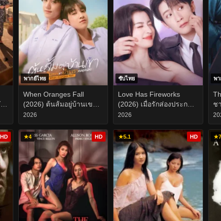
พากย์ไทย
ซับไทย
พา
n
When Oranges Fall
Love Has Fireworks
Th
ัว
(2026) ต้นส้มอยู่บ้านเขา
(2026) เมื่อรักส่องประกาย
ชา
แต่ผลส้มหล่นมาบ้านเรา
EP.1-36
2026
2026
20
ตลอดเลย EP.1-12
HD
★
4
HD
★
5.1
HD
★